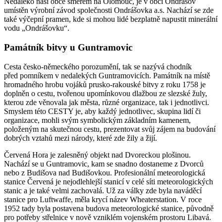
Nedaleko naší obce směrem na Olomouc, je v obci Ondrášov
umístěn výrobní závod společnosti Ondrášovka a.s. Nachází se zde
také výčepní pramen, kde si mohou lidé bezplatně napustit minerální
vodu „Ondrášovku“.
Památník bitvy u Guntramovic
Cesta česko-německého porozumění, tak se nazývá chodník
před pomníkem v nedalekých Guntramovicích. Památník na místě
hromadného hrobu vojáků prusko-rakouské bitvy z roku 1758 je
doplněn o cestu, tvořenou upomínkovou dlažbou ze slezské žuly,
kterou zde věnovala jak města, různé organizace, tak i jednotlivci.
Smyslem této CESTY je, aby každý jednotlivec, skupina lidí či
organizace, mohli svým symbolickým základním kamenem,
položeným na skutečnou cestu, prezentovat svůj zájem na budování
dobrých vztahů mezi národy, které zde žily a žijí.
Červená Hora je zalesněný objekt nad Dvoreckou plošinou.
Nachází se u Guntramovic, kam se snadno dostaneme z Dvorců
nebo z Budišova nad Budišovkou. Profesionální meteorologická
stanice Červená je nejodlehlejší stanicí v celé síti meteorologických
stanic a je také velmi zachovalá. Už za války zde byla naváděcí
stanice pro Luftwaffe, měla krycí název Wheaterstation. V roce
1952 tady byla postavena budova meteorologické stanice, původně
pro potřeby střelnice v nově vzniklém vojenském prostoru Libavá.