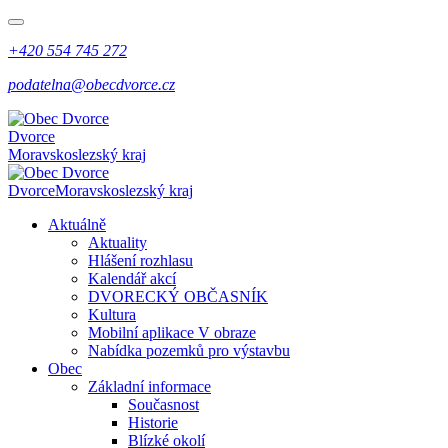
+420 554 745 272
podatelna@obecdvorce.cz
Dvorce
Moravskoslezský kraj
Dvorce
Moravskoslezský kraj
Aktuálně
Aktuality
Hlášení rozhlasu
Kalendář akcí
DVORECKÝ OBČASNÍK
Kultura
Mobilní aplikace V obraze
Nabídka pozemků pro výstavbu
Obec
Základní informace
Současnost
Historie
Blízké okolí