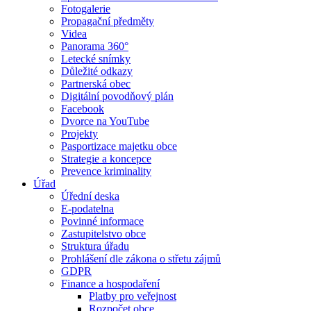
Fotogalerie
Propagační předměty
Videa
Panorama 360°
Letecké snímky
Důležité odkazy
Partnerská obec
Digitální povodňový plán
Facebook
Dvorce na YouTube
Projekty
Pasportizace majetku obce
Strategie a koncepce
Prevence kriminality
Úřad
Úřední deska
E-podatelna
Povinné informace
Zastupitelstvo obce
Struktura úřadu
Prohlášení dle zákona o střetu zájmů
GDPR
Finance a hospodaření
Platby pro veřejnost
Rozpočet obce