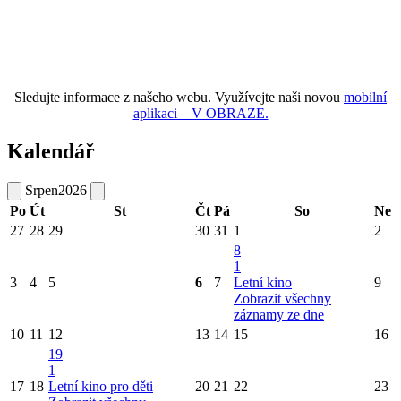
Sledujte informace z našeho webu. Využívejte naši novou
mobilní
aplikaci – V OBRAZE.
Kalendář
Srpen
2026
Po
Út
St
Čt
Pá
So
Ne
27
28
29
30
31
1
2
8
1
3
4
5
6
7
Letní kino
9
Zobrazit všechny
záznamy ze dne
10
11
12
13
14
15
16
19
1
17
18
Letní kino pro děti
20
21
22
23