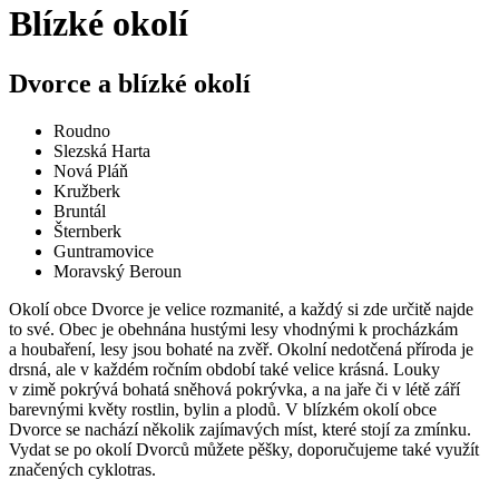
Blízké okolí
Dvorce a blízké okolí
Roudno
Slezská Harta
Nová Pláň
Kružberk
Bruntál
Šternberk
Guntramovice
Moravský Beroun
Okolí obce Dvorce je velice rozmanité, a každý si zde určitě najde
to své. Obec je obehnána hustými lesy vhodnými k procházkám
a houbaření, lesy jsou bohaté na zvěř. Okolní nedotčená příroda je
drsná, ale v každém ročním období také velice krásná. Louky
v zimě pokrývá bohatá sněhová pokrývka, a na jaře či v létě září
barevnými květy rostlin, bylin a plodů. V blízkém okolí obce
Dvorce se nachází několik zajímavých míst, které stojí za zmínku.
Vydat se po okolí Dvorců můžete pěšky, doporučujeme také využít
značených cyklotras.