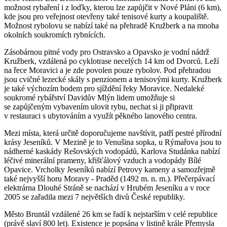
možnost rybaření i z loďky, kterou lze zapůjčit v Nové Pláni (6 km),
kde jsou pro veřejnost otevřeny také tenisové kurty a koupaliště.
Možnost rybolovu se nabízí také na přehradě Kružberk a na mnoha
okolních soukromích rybnících.
Zásobárnou pitné vody pro Ostravsko a Opavsko je vodní nádrž
Kružberk, vzdálená po cyklotrase necelých 14 km od Dvorců. Leží
na řece Moravici a je zde povolen pouze rybolov. Pod přehradou
jsou cvičné lezecké skály s penzionem a tenisovými kurty. Kružberk
je také výchozím bodem pro sjíždění řeky Moravice. Nedaleké
soukromé rybářství Davidův Mlýn lidem umožňuje si
se zapůjčeným vybavením ulovit rybu, nechat si ji připravit
v restauraci s ubytováním a využít pěkného lanového centra.
Mezi místa, která určitě doporučujeme navštívit, patří pestré přírodní
krásy Jeseníků. V Mezině je to Venušina sopka, u Rýmařova jsou to
nádherné kaskády Rešovských vodopádů, Karlova Studánka nabízí
léčivé minerální prameny, křišťálový vzduch a vodopády Bílé
Opavice. Vrcholky Jeseníků nabízí Petrovy kameny a samozřejmě
také nejvyšší horu Moravy - Praděd (1492 m. n. m.). Přečerpávací
elektrárna Dlouhé Stráně se nachází v Hrubém Jeseníku a v roce
2005 se zařadila mezi 7 největších divů České republiky.
Město Bruntál vzdálené 26 km se řadí k nejstarším v celé republice
(právě slaví 800 let). Existence je popsána v listině krále Přemysla