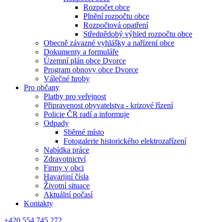
Rozpočet obce
Plnění rozpočtu obce
Rozpočtová opatření
Střednědobý výhled rozpočtu obce
Obecně závazné vyhlášky a nařízení obce
Dokumenty a formuláře
Územní plán obce Dvorce
Program obnovy obce Dvorce
Válečné hroby
Pro občany
Platby pro veřejnost
Připravenost obyvatelstva - krizové řízení
Policie ČR radí a informuje
Odpady
Sběrné místo
Fotogalerie historického elektrozařízení
Nabídka práce
Zdravotnictví
Firmy v obci
Havarijní čísla
Životní situace
Aktuální počasí
Kontakty
+420 554 745 272