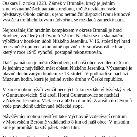
Otakara I. z roku 1223. Zámek v Bruntále, který je jedním
z nejvýznamnějších památek regionu, určitě nezklame vaše
představy. Okolo zámku, s jeho netradiční dispozicí tvaru kruhové
výseče a trojúhelníkovým nádvořím, se rozkládá zámecký park.
Nejrozsáhlejším hradním komplexem v okrese Bruntál je hrad
Sovinec, vzdálený od Dvorců 32 km. Nachází se na skalnatém
výběžku v horském údolí Nízkého Jeseníku. V 16. století byl hrad
renesančně upraven a mohutně opevněn. V současnosti je hrad,
který v roce 1945 vyhořel, postupně rekonstruován.
Další památkou je město Šternberk, od naší obce vzdáleno 26 km.
Je jedním z největších měst oblasti Nízkého Jeseníku. Významné je
hlavně dochovaným hradem ze 13. století. V podhradí se nachází
Muzeum hodin, které je jediné svého druhu v České republice.
V zimě mohou lyžaři využít necelých 5 km vzdálený lyžařský vlek
v Guntramovicích. Ski areál Horní Guntramovice se nachází
v Nízkém Jeseníku. Vlek je cca 600 m dlouhý. Z areálu do Dvorců
vede pravidelně udržovaná běžecká stopa.
Návštěvníci mohou navštívit také Výchovně vzdělávací centrum
v Moravském Berouně vzdáleného 8 km od naší obce. V místním
kině je promítán každý pátek jeden film.