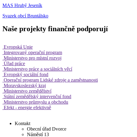
MAS Hrubý Jeseník
Svazek obcí Bruntálsko
Naše projekty finančně podporují
Evropská Unie
Integrovaný operační program
Ministerstvo pro místní rozvoj
Úřad práce
Ministerstvo práce a sociálních věcí
Evropský sociální fond
Operační program Lidské zdroje a zaměstnanosti
Moravskoslezský kraj
Ministerstvo zemědělství
Státní zemědělský intervenční fond
Ministerstvo průmyslu a obchodu
Efekt - energie efektivně
Kontakt
Obecní úřad Dvorce
Náměstí 13