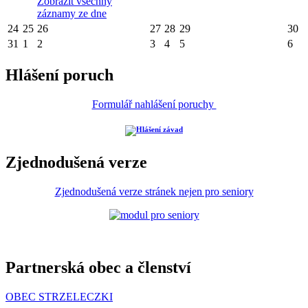
Zobrazit všechny
záznamy ze dne
24
25
26
27
28
29
30
31
1
2
3
4
5
6
Hlášení poruch
Formulář nahlášení poruchy
Zjednodušená verze
Zjednodušená verze stránek nejen pro seniory
Partnerská obec a členství
OBEC STRZELECZKI