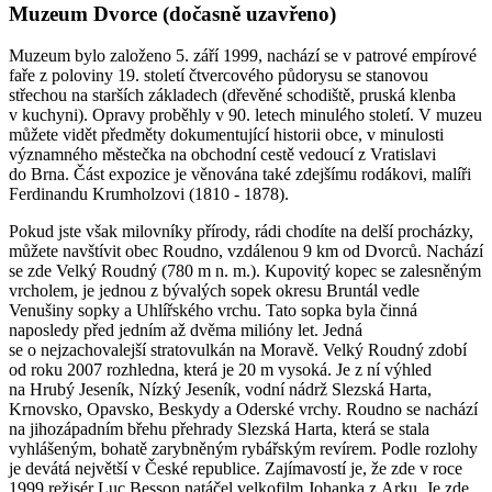
Muzeum Dvorce (dočasně uzavřeno)
Muzeum bylo založeno 5. září 1999, nachází se v patrové empírové
faře z poloviny 19. století čtvercového půdorysu se stanovou
střechou na starších základech (dřevěné schodiště, pruská klenba
v kuchyni). Opravy proběhly v 90. letech minulého století. V muzeu
můžete vidět předměty dokumentující historii obce, v minulosti
významného městečka na obchodní cestě vedoucí z Vratislavi
do Brna. Část expozice je věnována také zdejšímu rodákovi, malíři
Ferdinandu Krumholzovi (1810 - 1878).
Pokud jste však milovníky přírody, rádi chodíte na delší procházky,
můžete navštívit obec Roudno, vzdálenou 9 km od Dvorců. Nachází
se zde Velký Roudný (780 m n. m.). Kupovitý kopec se zalesněným
vrcholem, je jednou z bývalých sopek okresu Bruntál vedle
Venušiny sopky a Uhlířského vrchu. Tato sopka byla činná
naposledy před jedním až dvěma milióny let. Jedná
se o nejzachovalejší stratovulkán na Moravě. Velký Roudný zdobí
od roku 2007 rozhledna, která je 20 m vysoká. Je z ní výhled
na Hrubý Jeseník, Nízký Jeseník, vodní nádrž Slezská Harta,
Krnovsko, Opavsko, Beskydy a Oderské vrchy. Roudno se nachází
na jihozápadním břehu přehrady Slezská Harta, která se stala
vyhlášeným, bohatě zarybněným rybářským revírem. Podle rozlohy
je devátá největší v České republice. Zajímavostí je, že zde v roce
1999 režisér Luc Besson natáčel velkofilm Johanka z Arku. Je zde