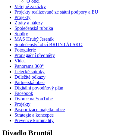
O obci
Veřejné zakázky
Projekty realizované ze státní podpory a EU
Projekty
Ztráty a nálezy
Společenská rubrika
Spolky
MAS Hrubý Jeseník
Společenství obcí BRUNTÁLSKO
Fotogalerie
Propagační předměty
Videa
Panorama 360°
Letecké snímky
Důležité odkazy
Partnerská obec
Digitální povodňový plán
Facebook
Dvorce na YouTube
Projekty
Pasportizace majetku obce
Strategie a koncepce
Prevence kriminality
Divadlo Bruntál