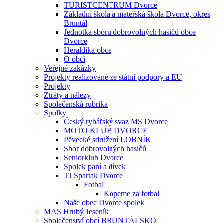
TURISTCENTRUM Dvorce
Základní škola a mateřská škola Dvorce, okres
Bruntál
Jednotka sboru dobrovolných hasičů obce
Dvorce
Heraldika obce
O obci
Veřejné zakázky
Projekty realizované ze státní podpory a EU
Projekty
Ztráty a nálezy
Společenská rubrika
Spolky
Český rybářský svaz MS Dvorce
MOTO KLUB DVORCE
Pěvecké sdružení LOBNÍK
Sbor dobrovolných hasičů
Seniorklub Dvorce
Spolek paní a dívek
TJ Spartak Dvorce
Fotbal
Kopeme za fotbal
Naše obec Dvorce spolek
MAS Hrubý Jeseník
Společenství obcí BRUNTÁLSKO