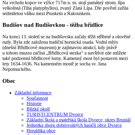
Na vrcholu kopce ve výšce 717m n. m. stojí památný strom, lípa
velkolistá (Tilia platyphyllos), zvaný Zlatá Lípa. Dle pověstí zažila
sedmiletou válku mezi Pruskem a Rakouskem.
Budišov nad Budišovkou - těžba břidlice
Na konci 13. století se na budišovsku začaly těžit stříbrné a olověné
rudy. Byla zde založena tradiční hornická osada. Vodní mlýn
(dnešní Břidlicové muzeum) je zajímavou atrakcí, kdy právě
u tohoto muzea začíná „Břidlicová stezka“ a navštívit zde můžete
také podzemní břidlicové lomy. Kamenný most byl postaven mezi
lety 1634-1636. Na kamenném mostě je socha sv. Jana
Nepomuckého.
Obec
Základní informace
Současnost
Historie
Blízké okolí
TURISTCENTRUM Dvorce
Základní škola a mateřská škola Dvorce, okres Bruntál
Jednotka sboru dobrovolných hasičů obce Dvorce
Heraldika obce