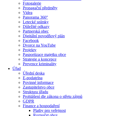
Fotogalerie
Propagační předměty
Videa
Panorama 360°
Letecké snímky
Důležité odkazy
Partnerská obec
Digitální povodňový plán
Facebook
Dvorce na YouTube
Projekty
Pasportizace majetku obce
Strategie a koncepce
Prevence kriminality
Úřad
Úřední deska
E-podatelna
Povinné informace
Zastupitelstvo obce
Struktura úřadu
Prohlášení dle zákona o střetu zájmů
GDPR
Finance a hospodaření
Platby pro veřejnost
Rozpočet obce