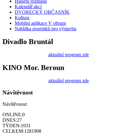
Hlášení rozhlasu
Kalendář akcí
DVORECKÝ OBČASNÍK
Kultura
Mobilní aplikace V obraze
Nabídka pozemků pro výstavbu
Divadlo Bruntál
aktuální program zde
KINO Mor. Beroun
aktuální program zde
Návštěvnost
Návštěvnost:
ONLINE:
0
DNES:
27
TÝDEN:
1031
CELKEM:
1281908