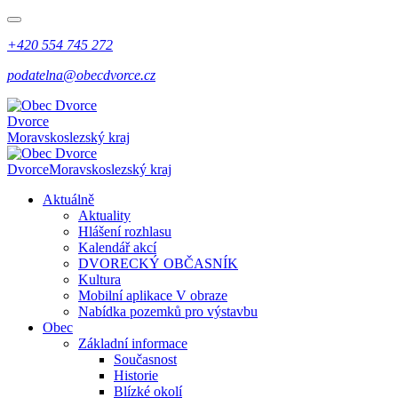
+420 554 745 272
podatelna@obecdvorce.cz
Dvorce
Moravskoslezský kraj
Dvorce
Moravskoslezský kraj
Aktuálně
Aktuality
Hlášení rozhlasu
Kalendář akcí
DVORECKÝ OBČASNÍK
Kultura
Mobilní aplikace V obraze
Nabídka pozemků pro výstavbu
Obec
Základní informace
Současnost
Historie
Blízké okolí