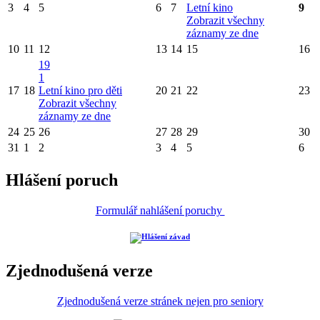
3
4
5
6
7
Letní kino
9
Zobrazit všechny
záznamy ze dne
10
11
12
13
14
15
16
19
1
17
18
Letní kino pro děti
20
21
22
23
Zobrazit všechny
záznamy ze dne
24
25
26
27
28
29
30
31
1
2
3
4
5
6
Hlášení poruch
Formulář nahlášení poruchy
Zjednodušená verze
Zjednodušená verze stránek nejen pro seniory