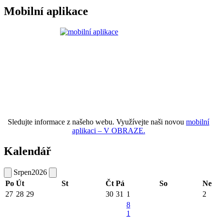
Mobilní aplikace
Sledujte informace z našeho webu. Využívejte naši novou
mobilní
aplikaci – V OBRAZE.
Kalendář
Srpen
2026
Po
Út
St
Čt
Pá
So
Ne
27
28
29
30
31
1
2
8
1