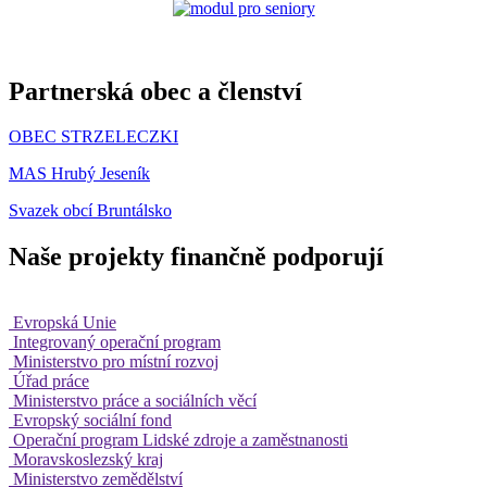
Partnerská obec a členství
OBEC STRZELECZKI
MAS Hrubý Jeseník
Svazek obcí Bruntálsko
Naše projekty finančně podporují
Evropská Unie
Integrovaný operační program
Ministerstvo pro místní rozvoj
Úřad práce
Ministerstvo práce a sociálních věcí
Evropský sociální fond
Operační program Lidské zdroje a zaměstnanosti
Moravskoslezský kraj
Ministerstvo zemědělství