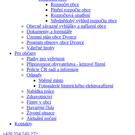
Rozpočet obce
Plnění rozpočtu obce
Rozpočtová opatření
Střednědobý výhled rozpočtu obce
Obecně závazné vyhlášky a nařízení obce
Dokumenty a formuláře
Územní plán obce Dvorce
Program obnovy obce Dvorce
Válečné hroby
Pro občany
Platby pro veřejnost
Připravenost obyvatelstva - krizové řízení
Policie ČR radí a informuje
Odpady
Sběrné místo
Fotogalerie historického elektrozařízení
Nabídka práce
Zdravotnictví
Firmy v obci
Havarijní čísla
Životní situace
Aktuální počasí
Kontakty
+420 554 745 272