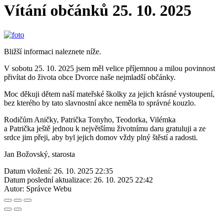
Vítání občánků 25. 10. 2025
Bližší informaci naleznete níže.
V sobotu 25. 10. 2025 jsem měl velice příjemnou a milou povinnost
přivítat do života obce Dvorce naše nejmladší občánky.
Moc děkuji dětem naší mateřské školky za jejich krásné vystoupení,
bez kterého by tato slavnostní akce neměla to správné kouzlo.
Rodičům Aničky, Patrička Tonyho, Teodorka, Vilémka
a Patrička ještě jednou k největšímu životnímu daru gratuluji a ze
srdce jim přeji, aby byl jejich domov vždy plný štěstí a radosti.
Jan Božovský, starosta
Datum vložení:
26. 10. 2025 22:35
Datum poslední aktualizace:
26. 10. 2025 22:42
Autor:
Správce Webu