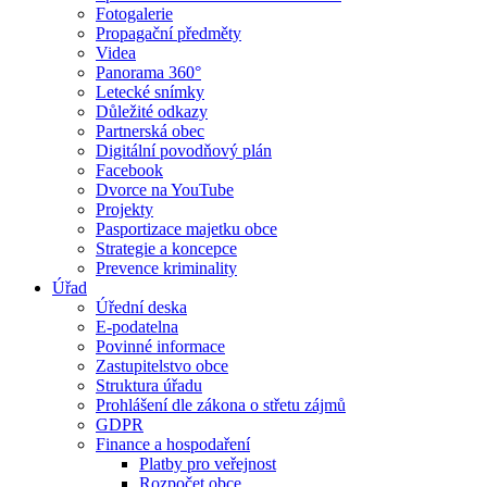
Fotogalerie
Propagační předměty
Videa
Panorama 360°
Letecké snímky
Důležité odkazy
Partnerská obec
Digitální povodňový plán
Facebook
Dvorce na YouTube
Projekty
Pasportizace majetku obce
Strategie a koncepce
Prevence kriminality
Úřad
Úřední deska
E-podatelna
Povinné informace
Zastupitelstvo obce
Struktura úřadu
Prohlášení dle zákona o střetu zájmů
GDPR
Finance a hospodaření
Platby pro veřejnost
Rozpočet obce