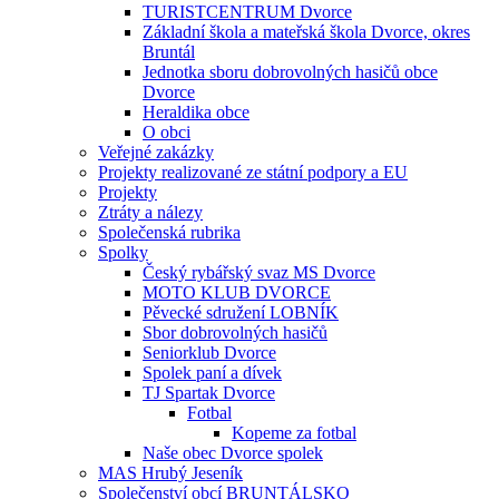
TURISTCENTRUM Dvorce
Základní škola a mateřská škola Dvorce, okres
Bruntál
Jednotka sboru dobrovolných hasičů obce
Dvorce
Heraldika obce
O obci
Veřejné zakázky
Projekty realizované ze státní podpory a EU
Projekty
Ztráty a nálezy
Společenská rubrika
Spolky
Český rybářský svaz MS Dvorce
MOTO KLUB DVORCE
Pěvecké sdružení LOBNÍK
Sbor dobrovolných hasičů
Seniorklub Dvorce
Spolek paní a dívek
TJ Spartak Dvorce
Fotbal
Kopeme za fotbal
Naše obec Dvorce spolek
MAS Hrubý Jeseník
Společenství obcí BRUNTÁLSKO