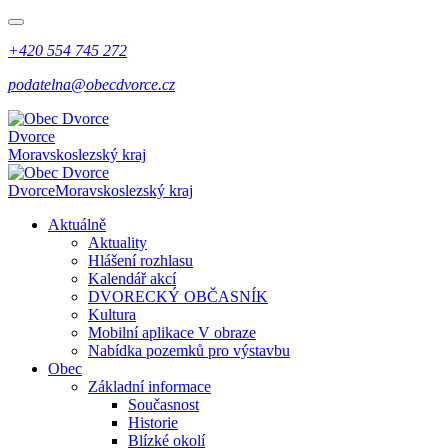
+420 554 745 272
podatelna@obecdvorce.cz
Dvorce
Moravskoslezský kraj
Dvorce
Moravskoslezský kraj
Aktuálně
Aktuality
Hlášení rozhlasu
Kalendář akcí
DVORECKÝ OBČASNÍK
Kultura
Mobilní aplikace V obraze
Nabídka pozemků pro výstavbu
Obec
Základní informace
Současnost
Historie
Blízké okolí