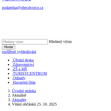
podatelna@obecdvorce.cz
Hledaný výraz
Hledat
rozšířené vyhledávání
Úřední deska
Zdravotnictví
ZŠ a MŠ
TURISTCENTRUM
Odpady
Havarijní čísla
Úvodní stránka
Aktuálně
Aktuality
Vítání občánků 25. 10. 2025