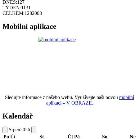
DNES:
127
TÝDEN:
1131
CELKEM:
1282008
Mobilní aplikace
Sledujte informace z našeho webu. Využívejte naši novou
mobilní
aplikaci – V OBRAZE.
Kalendář
Srpen
2026
Po
Út
St
Čt
Pá
So
Ne