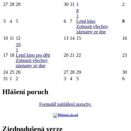
27
28
29
30
31
1
2
8
1
3
4
5
6
7
Letní kino
9
Zobrazit všechny
záznamy ze dne
10
11
12
13
14
15
16
19
1
17
18
Letní kino pro děti
20
21
22
23
Zobrazit všechny
záznamy ze dne
24
25
26
27
28
29
30
31
1
2
3
4
5
6
Hlášení poruch
Formulář nahlášení poruchy
Zjednodušená verze