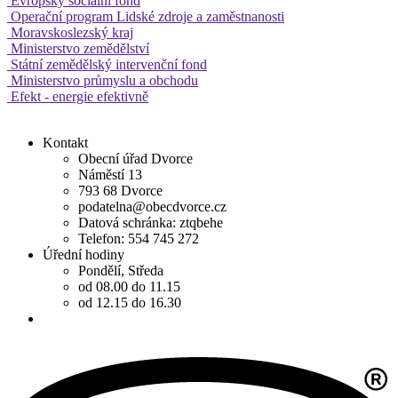
Evropský sociální fond
Operační program Lidské zdroje a zaměstnanosti
Moravskoslezský kraj
Ministerstvo zemědělství
Státní zemědělský intervenční fond
Ministerstvo průmyslu a obchodu
Efekt - energie efektivně
Kontakt
Obecní úřad Dvorce
Náměstí 13
793 68 Dvorce
podatelna@obecdvorce.cz
Datová schránka: ztqbehe
Telefon: 554 745 272
Úřední hodiny
Pondělí, Středa
od 08.00 do 11.15
od 12.15 do 16.30