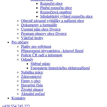
Rozpočet obce
Plnění rozpočtu obce
Rozpočtová opatření
Střednědobý výhled rozpočtu obce
Obecně závazné vyhlášky a nařízení obce
Dokumenty a formuláře
Územní plán obce Dvorce
Program obnovy obce Dvorce
Válečné hroby
Pro občany
Platby pro veřejnost
Připravenost obyvatelstva - krizové řízení
Policie ČR radí a informuje
Odpady
Sběrné místo
Fotogalerie historického elektrozařízení
Nabídka práce
Zdravotnictví
Firmy v obci
Havarijní čísla
Životní situace
Aktuální počasí
Kontakty
+420 554 745 272