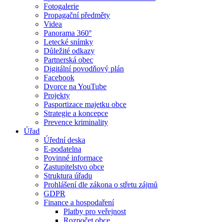
Fotogalerie
Propagační předměty
Videa
Panorama 360°
Letecké snímky
Důležité odkazy
Partnerská obec
Digitální povodňový plán
Facebook
Dvorce na YouTube
Projekty
Pasportizace majetku obce
Strategie a koncepce
Prevence kriminality
Úřad
Úřední deska
E-podatelna
Povinné informace
Zastupitelstvo obce
Struktura úřadu
Prohlášení dle zákona o střetu zájmů
GDPR
Finance a hospodaření
Platby pro veřejnost
Rozpočet obce