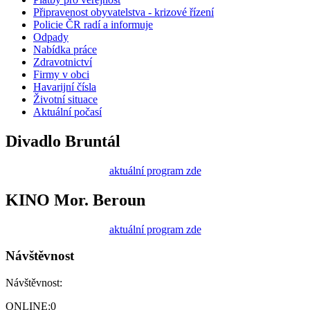
Připravenost obyvatelstva - krizové řízení
Policie ČR radí a informuje
Odpady
Nabídka práce
Zdravotnictví
Firmy v obci
Havarijní čísla
Životní situace
Aktuální počasí
Divadlo Bruntál
aktuální program zde
KINO Mor. Beroun
aktuální program zde
Návštěvnost
Návštěvnost:
ONLINE:
0