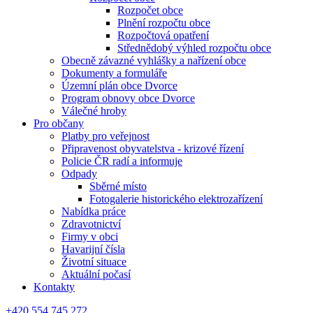
Rozpočet obce
Plnění rozpočtu obce
Rozpočtová opatření
Střednědobý výhled rozpočtu obce
Obecně závazné vyhlášky a nařízení obce
Dokumenty a formuláře
Územní plán obce Dvorce
Program obnovy obce Dvorce
Válečné hroby
Pro občany
Platby pro veřejnost
Připravenost obyvatelstva - krizové řízení
Policie ČR radí a informuje
Odpady
Sběrné místo
Fotogalerie historického elektrozařízení
Nabídka práce
Zdravotnictví
Firmy v obci
Havarijní čísla
Životní situace
Aktuální počasí
Kontakty
+420 554 745 272