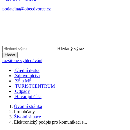
podatelna@obecdvorce.cz
Hledaný výraz
Hledat
rozšířené vyhledávání
Úřední deska
Zdravotnictví
ZŠ a MŠ
TURISTCENTRUM
Odpady
Havarijní čísla
Úvodní stránka
Pro občany
Životní situace
Elektronický podpis pro komunikaci s...