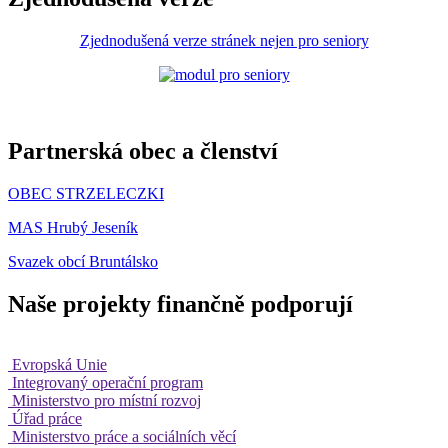
Zjednodušená verze stránek nejen pro seniory
Partnerská obec a členství
OBEC STRZELECZKI
MAS Hrubý Jeseník
Svazek obcí Bruntálsko
Naše projekty finančně podporují
Evropská Unie
Integrovaný operační program
Ministerstvo pro místní rozvoj
Úřad práce
Ministerstvo práce a sociálních věcí