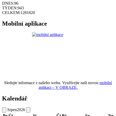
DNES:
96
TÝDEN:
943
CELKEM:
1281820
Mobilní aplikace
Sledujte informace z našeho webu. Využívejte naši novou
mobilní
aplikaci – V OBRAZE.
Kalendář
Srpen
2026
Po
Út
St
Čt
Pá
So
Ne