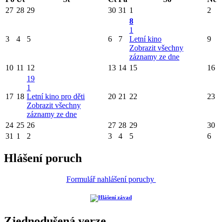
27
28
29
30
31
1
2
8
1
3
4
5
6
7
Letní kino
9
Zobrazit všechny
záznamy ze dne
10
11
12
13
14
15
16
19
1
17
18
Letní kino pro děti
20
21
22
23
Zobrazit všechny
záznamy ze dne
24
25
26
27
28
29
30
31
1
2
3
4
5
6
Hlášení poruch
Formulář nahlášení poruchy
Zjednodušená verze