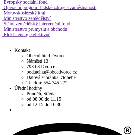
Evropský sociální fond
Operační program Lidské zdroje a zaměstnanosti
Moravskoslezský kraj
Ministerstvo zemědělství
Státní zemědělský intervenční fond
Ministerstvo průmyslu a obchodu
Efekt - energie efektivně
Kontakt
Obecní úřad Dvorce
Náměstí 13
793 68 Dvorce
podatelna@obecdvorce.cz
Datová schránka: ztqbehe
Telefon: 554 745 272
Úřední hodiny
Pondělí, Středa
od 08.00 do 11.15
od 12.15 do 16.30