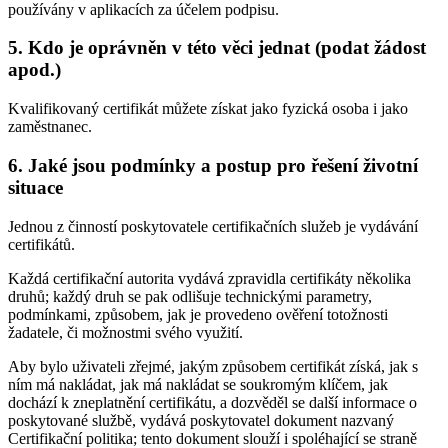
používány v aplikacích za účelem podpisu.
5. Kdo je oprávněn v této věci jednat (podat žádost
apod.)
Kvalifikovaný certifikát můžete získat jako fyzická osoba i jako
zaměstnanec.
6. Jaké jsou podmínky a postup pro řešení životní
situace
Jednou z činností poskytovatele certifikačních služeb je vydávání
certifikátů.
Každá certifikační autorita vydává zpravidla certifikáty několika
druhů; každý druh se pak odlišuje technickými parametry,
podmínkami, způsobem, jak je provedeno ověření totožnosti
žadatele, či možnostmi svého využití.
Aby bylo uživateli zřejmé, jakým způsobem certifikát získá, jak s
ním má nakládat, jak má nakládat se soukromým klíčem, jak
dochází k zneplatnění certifikátu, a dozvěděl se další informace o
poskytované službě, vydává poskytovatel dokument nazvaný
Certifikační politika; tento dokument slouží i spoléhající se straně