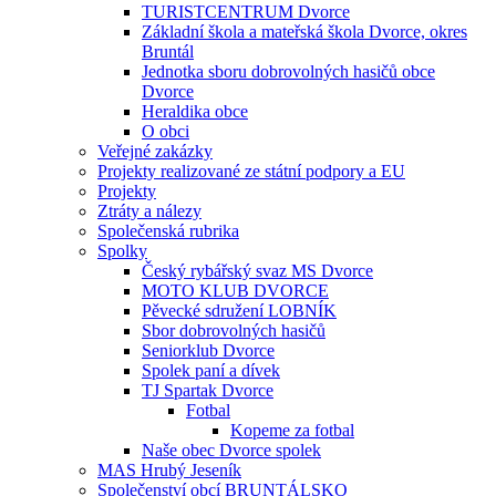
TURISTCENTRUM Dvorce
Základní škola a mateřská škola Dvorce, okres
Bruntál
Jednotka sboru dobrovolných hasičů obce
Dvorce
Heraldika obce
O obci
Veřejné zakázky
Projekty realizované ze státní podpory a EU
Projekty
Ztráty a nálezy
Společenská rubrika
Spolky
Český rybářský svaz MS Dvorce
MOTO KLUB DVORCE
Pěvecké sdružení LOBNÍK
Sbor dobrovolných hasičů
Seniorklub Dvorce
Spolek paní a dívek
TJ Spartak Dvorce
Fotbal
Kopeme za fotbal
Naše obec Dvorce spolek
MAS Hrubý Jeseník
Společenství obcí BRUNTÁLSKO