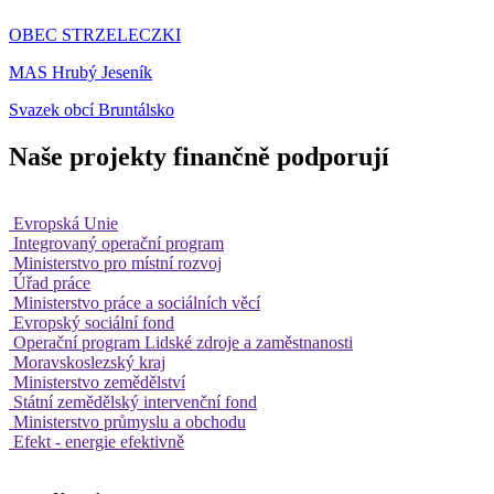
OBEC STRZELECZKI
MAS Hrubý Jeseník
Svazek obcí Bruntálsko
Naše projekty finančně podporují
Evropská Unie
Integrovaný operační program
Ministerstvo pro místní rozvoj
Úřad práce
Ministerstvo práce a sociálních věcí
Evropský sociální fond
Operační program Lidské zdroje a zaměstnanosti
Moravskoslezský kraj
Ministerstvo zemědělství
Státní zemědělský intervenční fond
Ministerstvo průmyslu a obchodu
Efekt - energie efektivně