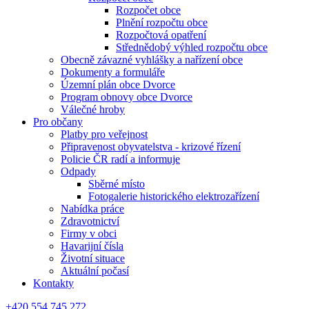
Rozpočet obce
Plnění rozpočtu obce
Rozpočtová opatření
Střednědobý výhled rozpočtu obce
Obecně závazné vyhlášky a nařízení obce
Dokumenty a formuláře
Územní plán obce Dvorce
Program obnovy obce Dvorce
Válečné hroby
Pro občany
Platby pro veřejnost
Připravenost obyvatelstva - krizové řízení
Policie ČR radí a informuje
Odpady
Sběrné místo
Fotogalerie historického elektrozařízení
Nabídka práce
Zdravotnictví
Firmy v obci
Havarijní čísla
Životní situace
Aktuální počasí
Kontakty
+420 554 745 272