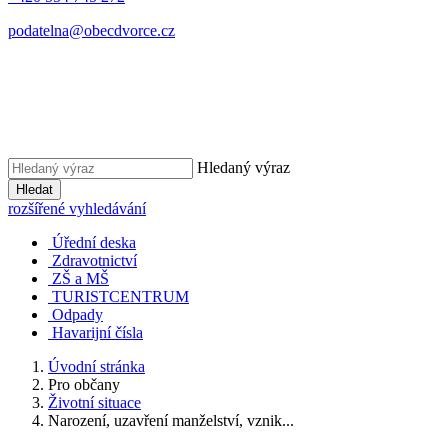
podatelna@obecdvorce.cz
Hledaný výraz
Hledat
rozšířené vyhledávání
Úřední deska
Zdravotnictví
ZŠ a MŠ
TURISTCENTRUM
Odpady
Havarijní čísla
Úvodní stránka
Pro občany
Životní situace
Narození, uzavření manželství, vznik...