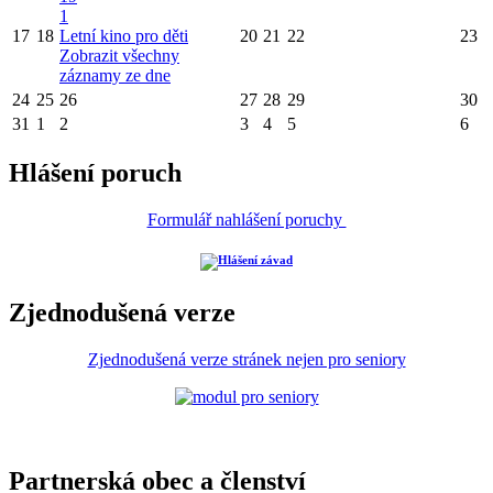
1
17
18
Letní kino pro děti
20
21
22
23
Zobrazit všechny
záznamy ze dne
24
25
26
27
28
29
30
31
1
2
3
4
5
6
Hlášení poruch
Formulář nahlášení poruchy
Zjednodušená verze
Zjednodušená verze stránek nejen pro seniory
Partnerská obec a členství