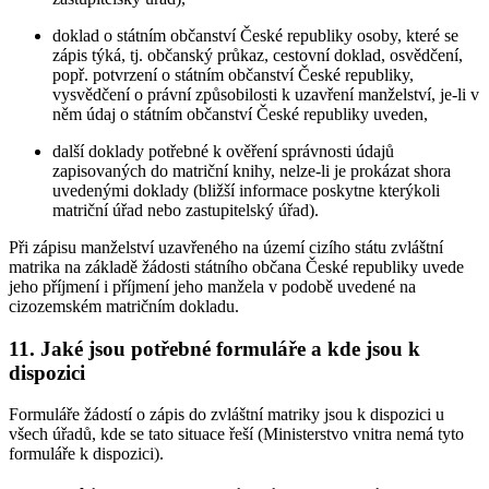
doklad o státním občanství České republiky osoby, které se
zápis týká, tj. občanský průkaz, cestovní doklad, osvědčení,
popř. potvrzení o státním občanství České republiky,
vysvědčení o právní způsobilosti k uzavření manželství, je-li v
něm údaj o státním občanství České republiky uveden,
další doklady potřebné k ověření správnosti údajů
zapisovaných do matriční knihy, nelze-li je prokázat shora
uvedenými doklady (bližší informace poskytne kterýkoli
matriční úřad nebo zastupitelský úřad).
Při zápisu manželství uzavřeného na území cizího státu zvláštní
matrika na základě žádosti státního občana České republiky uvede
jeho příjmení i příjmení jeho manžela v podobě uvedené na
cizozemském matričním dokladu.
11. Jaké jsou potřebné formuláře a kde jsou k
dispozici
Formuláře žádostí o zápis do zvláštní matriky jsou k dispozici u
všech úřadů, kde se tato situace řeší (Ministerstvo vnitra nemá tyto
formuláře k dispozici).