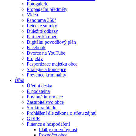
Fotogalerie
Propagační předměty
Videa
Panorama 360°
Letecké snímky
Důležité odkazy
Partnerská obec
Digitální povodňový plán
Facebook
Dvorce na YouTube
Projekty
Pasportizace majetku obce
Strategie a koncepce
Prevence kriminality
Úřad
Úřední deska
E-podatelna
Povinné informace
Zastupitelstvo obce
Struktura úřadu
Prohlášení dle zákona o střetu zájmů
GDPR
Finance a hospodaření
Platby pro veřejnost
Rozpočet obce