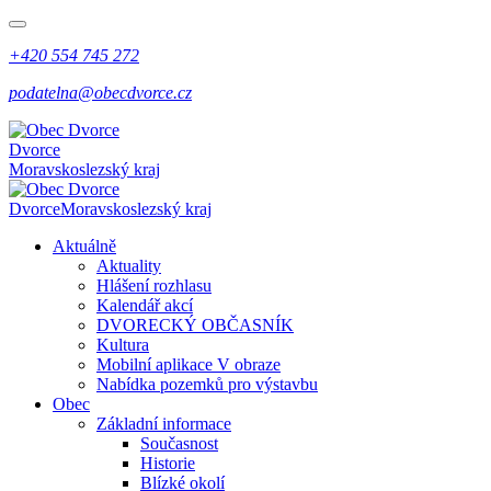
+420 554 745 272
podatelna@obecdvorce.cz
Dvorce
Moravskoslezský kraj
Dvorce
Moravskoslezský kraj
Aktuálně
Aktuality
Hlášení rozhlasu
Kalendář akcí
DVORECKÝ OBČASNÍK
Kultura
Mobilní aplikace V obraze
Nabídka pozemků pro výstavbu
Obec
Základní informace
Současnost
Historie
Blízké okolí