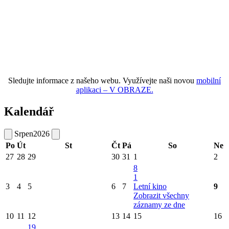
Sledujte informace z našeho webu. Využívejte naši novou
mobilní
aplikaci – V OBRAZE.
Kalendář
Srpen
2026
Po
Út
St
Čt
Pá
So
Ne
27
28
29
30
31
1
2
8
1
3
4
5
6
7
Letní kino
9
Zobrazit všechny
záznamy ze dne
10
11
12
13
14
15
16
19