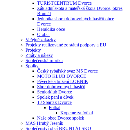
TURISTCENTRUM Dvorce
Základní škola a mateřská škola Dvorce, okres
Bruntál
Jednotka sboru dobrovolných hasičů obce
Dvorce
Heraldika obce
O obci
Veřejné zakázky
Projekty realizované ze státní podpory a EU
Projekty
Ztráty a nálezy
Společenská rubrika
Spolky
Český rybářský svaz MS Dvorce
MOTO KLUB DVORCE
Pěvecké sdružení LOBNÍK
Sbor dobrovolných hasičů
Seniorklub Dvorce
Spolek paní a dívek
TJ Spartak Dvorce
Fotbal
Kopeme za fotbal
Naše obec Dvorce spolek
MAS Hrubý Jeseník
Společenství obcí BRUNTÁLSKO