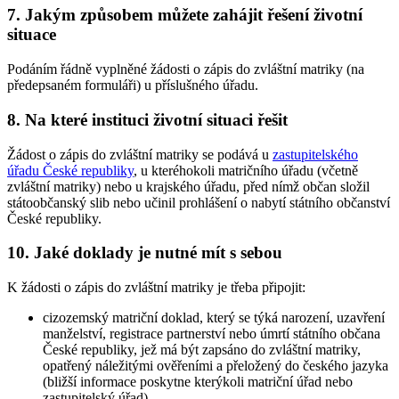
7. Jakým způsobem můžete zahájit řešení životní
situace
Podáním řádně vyplněné žádosti o zápis do zvláštní matriky (na
předepsaném formuláři) u příslušného úřadu.
8. Na které instituci životní situaci řešit
Žádost o zápis do zvláštní matriky se podává u
zastupitelského
úřadu České republiky
, u kteréhokoli matričního úřadu (včetně
zvláštní matriky) nebo u krajského úřadu, před nímž občan složil
státoobčanský slib nebo učinil prohlášení o nabytí státního občanství
České republiky.
10. Jaké doklady je nutné mít s sebou
K žádosti o zápis do zvláštní matriky je třeba připojit:
cizozemský matriční doklad, který se týká narození, uzavření
manželství, registrace partnerství nebo úmrtí státního občana
České republiky, jež má být zapsáno do zvláštní matriky,
opatřený náležitými ověřeními a přeložený do českého jazyka
(bližší informace poskytne kterýkoli matriční úřad nebo
zastupitelský úřad),