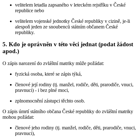
velitelem letadla zapsaného v leteckém rejstříku v České
republice nebo
velitelem vojenské jednotky České republiky v cizině, je-li
alespoň jeden ze snoubenců státním občanem České
republiky.
5. Kdo je oprávněn v této věci jednat (podat žádost
apod.)
O zápis narození do zvláštní matriky může požádat:
fyzická osoba, které se zápis týká,
členové její rodiny (tj. manžel, rodiče, děti, prarodiče, vnuci,
pravnuci) - i bez plné moci,
zplnomocnění zástupci těchto osob.
O zápis úmrtí státního občana České republiky do zvláštní matriky
mohou požádat:
členové jeho rodiny (tj. manžel, rodiče, děti, prarodiče, vnuci,
pravnuci),