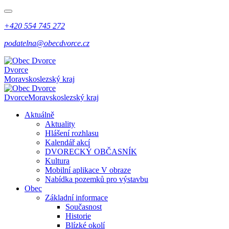
+420 554 745 272
podatelna@obecdvorce.cz
Dvorce
Moravskoslezský kraj
Dvorce
Moravskoslezský kraj
Aktuálně
Aktuality
Hlášení rozhlasu
Kalendář akcí
DVORECKÝ OBČASNÍK
Kultura
Mobilní aplikace V obraze
Nabídka pozemků pro výstavbu
Obec
Základní informace
Současnost
Historie
Blízké okolí