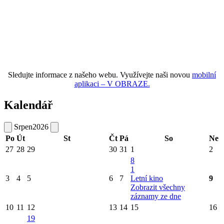
Sledujte informace z našeho webu. Využívejte naši novou
mobilní
aplikaci – V OBRAZE.
Kalendář
Srpen
2026
Po
Út
St
Čt
Pá
So
Ne
27
28
29
30
31
1
2
8
1
3
4
5
6
7
Letní kino
9
Zobrazit všechny
záznamy ze dne
10
11
12
13
14
15
16
19