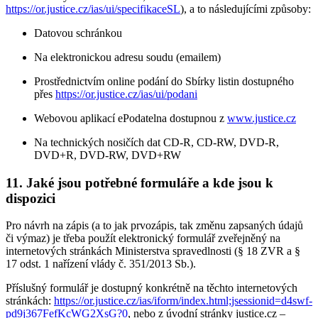
https://or.justice.cz/ias/ui/specifikaceSL
), a to následujícími způsoby:
Datovou schránkou
Na elektronickou adresu soudu (emailem)
Prostřednictvím online podání do Sbírky listin dostupného
přes
https://or.justice.cz/ias/ui/podani
Webovou aplikací ePodatelna dostupnou z
www.justice.cz
Na technických nosičích dat CD-R, CD-RW, DVD-R,
DVD+R, DVD-RW, DVD+RW
11. Jaké jsou potřebné formuláře a kde jsou k
dispozici
Pro návrh na zápis (a to jak prvozápis, tak změnu zapsaných údajů
či výmaz) je třeba použít elektronický formulář zveřejněný na
internetových stránkách Ministerstva spravedlnosti (§ 18 ZVR a §
17 odst. 1 nařízení vlády č. 351/2013 Sb.).
Příslušný formulář je dostupný konkrétně na těchto internetových
stránkách:
https://or.justice.cz/ias/iform/index.html;jsessionid=d4swf-
pd9j367FefKcWG2XsG?0
, nebo z úvodní stránky justice.cz –