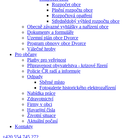
Rozpočet obce
Plnění rozpočtu obce
Rozpočtová opatření
Střednědobý výhled rozpočtu obce
Obecně závazné vyhlášky a nařízení obce
Dokumenty a formuláře
Územní plán obce Dvorce
Program obnovy obce Dvorce
Válečné hroby
Pro občany
Platby pro veřejnost
Připravenost obyvatelstva - krizové řízení
Policie ČR radí a informuje
Odpady
Sběrné místo
Fotogalerie historického elektrozařízení
Nabídka práce
Zdravotnictví
Firmy v obci
Havarijní čísla
Životní situace
Aktuální počasí
Kontakty
+420 554 745 272