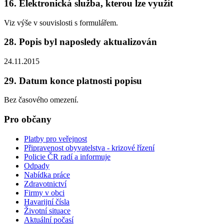
16. Elektronická služba, kterou lze využít
Viz výše v souvislosti s formulářem.
28. Popis byl naposledy aktualizován
24.11.2015
29. Datum konce platnosti popisu
Bez časového omezení.
Pro občany
Platby pro veřejnost
Připravenost obyvatelstva - krizové řízení
Policie ČR radí a informuje
Odpady
Nabídka práce
Zdravotnictví
Firmy v obci
Havarijní čísla
Životní situace
Aktuální počasí