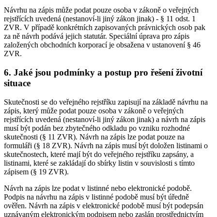
Návrhu na zápis může podat pouze osoba v zákoně o veřejných
rejstřících uvedená (nestanoví-li jiný zákon jinak) - § 11 odst. 1
ZVR. V případě konkrétních zapisovaných právnických osob pak
za ně návrh podává jejich statutár. Speciální úprava pro zápis
založených obchodních korporací je obsažena v ustanovení § 46
ZVR.
6. Jaké jsou podmínky a postup pro řešení životní
situace
Skutečnosti se do veřejného rejstříku zapisují na základě návrhu na
zápis, který může podat pouze osoba v zákoně o veřejných
rejstřících uvedená (nestanoví-li jiný zákon jinak) a návrh na zápis
musí být podán bez zbytečného odkladu po vzniku rozhodné
skutečnosti (§ 11 ZVR). Návrh na zápis lze podat pouze na
formuláři (§ 18 ZVR). Návrh na zápis musí být doložen listinami o
skutečnostech, které mají být do veřejného rejstříku zapsány, a
listinami, které se zakládají do sbírky listin v souvislosti s tímto
zápisem (§ 19 ZVR).
Návrh na zápis lze podat v listinné nebo elektronické podobě.
Podpis na návrhu na zápis v listinné podobě musí být úředně
ověřen. Návrh na zápis v elektronické podobě musí být podepsán
uznávaným elektronickým podpisem nebo zaslán prostřednictvím