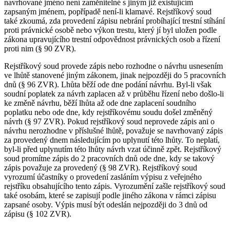
navrhované jméno není zaměnitelné s jiným již existujícím
zapsaným jménem, popřípadě není-li klamavé. Rejstříkový soud
také zkoumá, zda provedení zápisu nebrání probíhající trestní stíhání
proti právnické osobě nebo výkon trestu, který jí byl uložen podle
zákona upravujícího trestní odpovědnost právnických osob a řízení
proti nim (§ 90 ZVR).
Rejstříkový soud provede zápis nebo rozhodne o návrhu usnesením
ve lhůtě stanovené jiným zákonem, jinak nejpozději do 5 pracovních
dnů (§ 96 ZVR). Lhůta běží ode dne podání návrhu. Byl-li však
soudní poplatek za návrh zaplacen až v průběhu řízení nebo došlo-li
ke změně návrhu, běží lhůta až ode dne zaplacení soudního
poplatku nebo ode dne, kdy rejstříkovému soudu došel změněný
návrh (§ 97 ZVR). Pokud rejstříkový soud neprovede zápis ani o
návrhu nerozhodne v příslušné lhůtě, považuje se navrhovaný zápis
za provedený dnem následujícím po uplynutí této lhůty. To neplatí,
byl-li před uplynutím této lhůty návrh vzat účinně zpět. Rejstříkový
soud promítne zápis do 2 pracovních dnů ode dne, kdy se takový
zápis považuje za provedený (§ 98 ZVR). Rejstříkový soud
vyrozumí účastníky o provedení zasláním výpisu z veřejného
rejstříku obsahujícího tento zápis. Vyrozumění zašle rejstříkový soud
také osobám, které se zapisují podle jiného zákona v rámci zápisu
zapsané osoby. Výpis musí být odeslán nejpozději do 3 dnů od
zápisu (§ 102 ZVR).