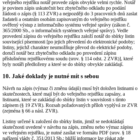
veřejného rejstříku notář provede zápis obvykle velmi rychle. Notář
je povinen zápis uskutečnit bez zbytečného odkladu po podání
žádosti o zápis (§ 113 ZVR) a nejpozději do 3 pracovních dnů zaslat
žadateli a ostatním osobám zapisovaným do veřejného rejstříku
ověřený výstup z informačního systému veřejné správy (zákon č.
365/2000 Sb., o informačních systémech veřejné správy). Vedle
provedení zápisu do veřejného rejstříku založí notář do sbírky listin
související písemnosti [po jejich převedení do elektronické podoby;
listiny, jejichž charakter neumožňuje převod do elektrické podoby,
doručí notář bez zbytečného odkladu po provedení zápisu
příslušnému rejstříkovému soudu (srov. § 114 odst. 2 ZVR)], které
byly notáři předloženy a které se do sbírky obvykle zakládají.
10. Jaké doklady je nutné mít s sebou
Návrh na zápis (výmaz či změnu údajů) musí být doložen listinami o
skutečnostech, které mají být do veřejného rejstříku zapsány, a
listinami, které se zakládají do sbírky listin v souvislosti s tímto
zápisem (§ 19 ZVR). Rozsah požadovaných příloh vyplývá ze ZVR
(zejména § 66 a násl. ZVR).
Listiny určené k založení do sbírky listin, jimiž se nedokládají
skutečnosti uvedené v návrhu na zápis, změnu nebo výmaz zápisu
ve veřejném rejstříku, je nutné zasílat ve formátu PDF (srov. § 18
nařízení vlády č. 351/2013 Sb.; bližší informace lze získat zde