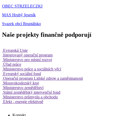
OBEC STRZELECZKI
MAS Hrubý Jeseník
Svazek obcí Bruntálsko
Naše projekty finančně podporují
Evropská Unie
Integrovaný operační program
Ministerstvo pro místní rozvoj
Úřad práce
Ministerstvo práce a sociálních věcí
Evropský sociální fond
Operační program Lidské zdroje a zaměstnanosti
Moravskoslezský kraj
Ministerstvo zemědělství
Státní zemědělský intervenční fond
Ministerstvo průmyslu a obchodu
Efekt - energie efektivně
Kontakt