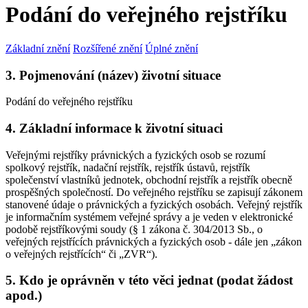
Podání do veřejného rejstříku
Základní znění
Rozšířené znění
Úplné znění
3. Pojmenování (název) životní situace
Podání do veřejného rejstříku
4. Základní informace k životní situaci
Veřejnými rejstříky právnických a fyzických osob se rozumí
spolkový rejstřík, nadační rejstřík, rejstřík ústavů, rejstřík
společenství vlastníků jednotek, obchodní rejstřík a rejstřík obecně
prospěšných společností. Do veřejného rejstříku se zapisují zákonem
stanovené údaje o právnických a fyzických osobách. Veřejný rejstřík
je informačním systémem veřejné správy a je veden v elektronické
podobě rejstříkovými soudy (§ 1 zákona č. 304/2013 Sb., o
veřejných rejstřících právnických a fyzických osob - dále jen „zákon
o veřejných rejstřících“ či „ZVR“).
5. Kdo je oprávněn v této věci jednat (podat žádost
apod.)