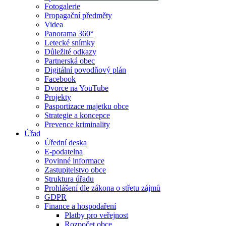
Fotogalerie
Propagační předměty
Videa
Panorama 360°
Letecké snímky
Důležité odkazy
Partnerská obec
Digitální povodňový plán
Facebook
Dvorce na YouTube
Projekty
Pasportizace majetku obce
Strategie a koncepce
Prevence kriminality
Úřad
Úřední deska
E-podatelna
Povinné informace
Zastupitelstvo obce
Struktura úřadu
Prohlášení dle zákona o střetu zájmů
GDPR
Finance a hospodaření
Platby pro veřejnost
Rozpočet obce