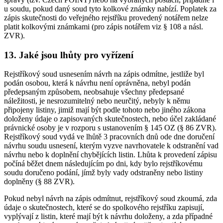
u soudu, pokud daný soud tyto kolkové známky nabízí. Poplatek za
zápis skutečnosti do veřejného rejstříku provedený notářem nelze
platit kolkovými známkami (pro zápis notářem viz § 108 a násl.
ZVR).
13. Jaké jsou lhůty pro vyřízení
Rejstříkový soud usnesením návrh na zápis odmítne, jestliže byl
podán osobou, která k návrhu není oprávněna, nebyl podán
předepsaným způsobem, neobsahuje všechny předepsané
náležitosti, je nesrozumitelný nebo neurčitý, nebyly k němu
připojeny listiny, jimiž mají být podle tohoto nebo jiného zákona
doloženy údaje o zapisovaných skutečnostech, nebo účel zakládané
právnické osoby je v rozporu s ustanovením § 145 OZ (§ 86 ZVR).
Rejstříkový soud vydá ve lhůtě 3 pracovních dnů ode dne doručení
návrhu soudu usnesení, kterým vyzve navrhovatele k odstranění vad
návrhu nebo k doplnění chybějících listin. Lhůta k provedení zápisu
počíná běžet dnem následujícím po dni, kdy bylo rejstříkovému
soudu doručeno podání, jímž byly vady odstraněny nebo listiny
doplněny (§ 88 ZVR).
Pokud nebyl návrh na zápis odmítnut, rejstříkový soud zkoumá, zda
údaje o skutečnostech, které se do spolkového rejstříku zapisují,
vyplývají z listin, které mají být k návrhu doloženy, a zda případné