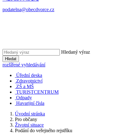
podatelna@obecdvorce.cz
Hledaný výraz
Hledat
rozšířené vyhledávání
Úřední deska
Zdravotnictví
ZŠ a MŠ
TURISTCENTRUM
Odpady
Havarijní čísla
Úvodní stránka
Pro občany
Životní situace
Podání do veřejného rejstříku