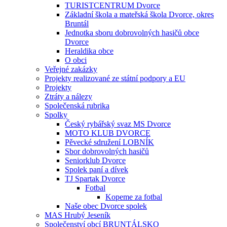
TURISTCENTRUM Dvorce
Základní škola a mateřská škola Dvorce, okres
Bruntál
Jednotka sboru dobrovolných hasičů obce
Dvorce
Heraldika obce
O obci
Veřejné zakázky
Projekty realizované ze státní podpory a EU
Projekty
Ztráty a nálezy
Společenská rubrika
Spolky
Český rybářský svaz MS Dvorce
MOTO KLUB DVORCE
Pěvecké sdružení LOBNÍK
Sbor dobrovolných hasičů
Seniorklub Dvorce
Spolek paní a dívek
TJ Spartak Dvorce
Fotbal
Kopeme za fotbal
Naše obec Dvorce spolek
MAS Hrubý Jeseník
Společenství obcí BRUNTÁLSKO