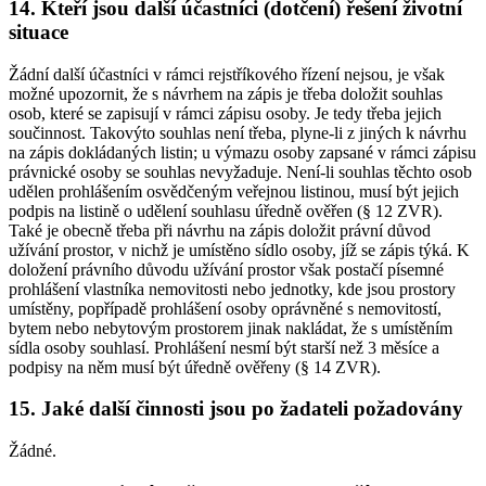
14. Kteří jsou další účastníci (dotčení) řešení životní
situace
Žádní další účastníci v rámci rejstříkového řízení nejsou, je však
možné upozornit, že s návrhem na zápis je třeba doložit souhlas
osob, které se zapisují v rámci zápisu osoby. Je tedy třeba jejich
součinnost. Takovýto souhlas není třeba, plyne-li z jiných k návrhu
na zápis dokládaných listin; u výmazu osoby zapsané v rámci zápisu
právnické osoby se souhlas nevyžaduje. Není-li souhlas těchto osob
udělen prohlášením osvědčeným veřejnou listinou, musí být jejich
podpis na listině o udělení souhlasu úředně ověřen (§ 12 ZVR).
Také je obecně třeba při návrhu na zápis doložit právní důvod
užívání prostor, v nichž je umístěno sídlo osoby, jíž se zápis týká. K
doložení právního důvodu užívání prostor však postačí písemné
prohlášení vlastníka nemovitosti nebo jednotky, kde jsou prostory
umístěny, popřípadě prohlášení osoby oprávněné s nemovitostí,
bytem nebo nebytovým prostorem jinak nakládat, že s umístěním
sídla osoby souhlasí. Prohlášení nesmí být starší než 3 měsíce a
podpisy na něm musí být úředně ověřeny (§ 14 ZVR).
15. Jaké další činnosti jsou po žadateli požadovány
Žádné.