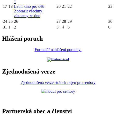
1
17
18
Letní kino pro děti
20
21
22
23
Zobrazit všechny
záznamy ze dne
24
25
26
27
28
29
30
31
1
2
3
4
5
6
Hlášení poruch
Formulář nahlášení poruchy
Zjednodušená verze
Zjednodušená verze stránek nejen pro seniory
Partnerská obec a členství