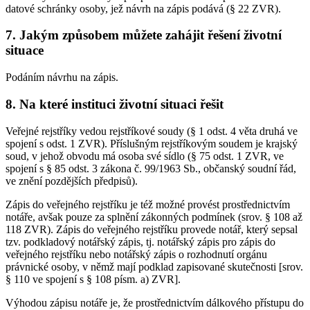
datové schránky osoby, jež návrh na zápis podává (§ 22 ZVR).
7. Jakým způsobem můžete zahájit řešení životní
situace
Podáním návrhu na zápis.
8. Na které instituci životní situaci řešit
Veřejné rejstříky vedou rejstříkové soudy (§ 1 odst. 4 věta druhá ve
spojení s odst. 1 ZVR). Příslušným rejstříkovým soudem je krajský
soud, v jehož obvodu má osoba své sídlo (§ 75 odst. 1 ZVR, ve
spojení s § 85 odst. 3 zákona č. 99/1963 Sb., občanský soudní řád,
ve znění pozdějších předpisů).
Zápis do veřejného rejstříku je též možné provést prostřednictvím
notáře, avšak pouze za splnění zákonných podmínek (srov. § 108 až
118 ZVR). Zápis do veřejného rejstříku provede notář, který sepsal
tzv. podkladový notářský zápis, tj. notářský zápis pro zápis do
veřejného rejstříku nebo notářský zápis o rozhodnutí orgánu
právnické osoby, v němž mají podklad zapisované skutečnosti [srov.
§ 110 ve spojení s § 108 písm. a) ZVR].
Výhodou zápisu notáře je, že prostřednictvím dálkového přístupu do