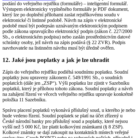
podání do veřejného rejstříku (formuláře) – inteligentní formulář.
Výstupem elektronicky vyplněného formuláře je PDF dokument,
který lze po doplnění přílohami zaslat rejstříkovému soudu v
elektronické či listinné podobě. Návrh na zápis v elektronické
podobě musí být podepsán uznávaným elektronickým podpisem
podle zákona upravujícího elektronický podpis (zákon č. 227/2000
Sb., o elektronickém podpisu) nebo zaslán prostřednictvím datové
schránky osoby, jež návrh na zápis podává (§ 22 ZVR). Podpis
navrhovatele na listinném návrhu musí být úředně ověřen.
12. Jaké jsou poplatky a jak je lze uhradit
Zápis do veřejného rejstříku podléhá soudnímu poplatku. Soudní
poplatky jsou upraveny zákonem č. 549/1991 Sb., o soudních
poplatcích (dále jen „ZSP“). Výši poplatku lze zjistit v Sazebníku
poplatků, který je přílohou tohoto zákona. Soudní poplatky a návrh
na zahájení řízení ve věcech veřejného rejstříku upravuje konkrétně
položka 11 Sazebníku.
Správu placení poplatků vykonává příslušný soud, u kterého je nebo
bude vedeno řízení. Soudní poplatek se platí na účet zřízený u
České národní banky pro příslušný soud a poplatky, které nejsou
vyšší než 5 000 Kč, lze platit kolkovými známkami (§ 8 ZSP).
Kolkové známky se dají zakoupit na kontaktních místech veřejné
správy (tzv. Czech POINT) nebo na vybraných poštách, případně i