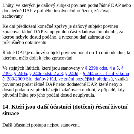
Lhůty, ve kterých je daňový subjekt povinen podat řádné DAP nebo
dodatečné DAP v průběhu insolvenčního řízení, zůstávají
zachovány.
Ke dni předložení konečné zprávy je daňový subjekt povinen
zpracovat řádné DAP za uplynulou část zdaňovacího období, za
kterou nebylo dosud podáno, a tvrzenou daň zahrnout do
příslušného dokumentu.
Řádné DAP je daňový subjekt povinen podat do 15 dnů ode dne, ke
kterému mělo dojít k jeho zpracování.
Ve stejných lhůtách, které jsou stanoveny v
§ 239b odst. 4 a 5
,
§
239c
,
§ 240a
,
§ 240c odst. 2 a 3
,
§ 240d
a
§ 244 odst. 1 a 4 zákona
č. 280/2009 Sb., daňový řád, ve znění pozdějších předpisů
, vzniká
povinnost podat řádné DAP nebo dodatečné DAP, které nebylo
dosud podáno za předcházející zdaňovací období, v případě, kdy
původní lhůta pro jeho podání dosud neuplynula.
14. Kteří jsou další účastníci (dotčení) řešení životní
situace
Další účastníci postupu nejsou stanoveni.