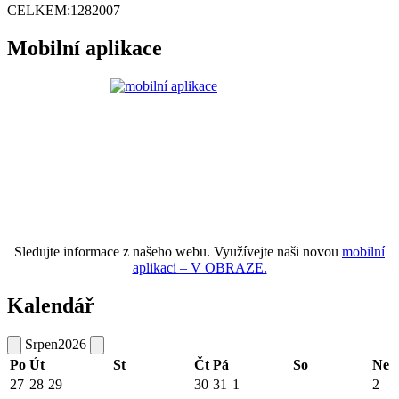
CELKEM:
1282007
Mobilní aplikace
Sledujte informace z našeho webu. Využívejte naši novou
mobilní
aplikaci – V OBRAZE.
Kalendář
Srpen
2026
Po
Út
St
Čt
Pá
So
Ne
27
28
29
30
31
1
2