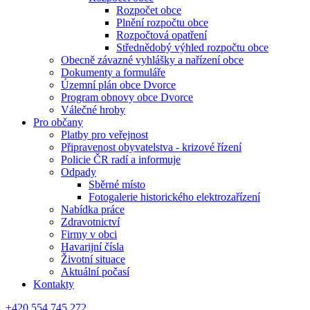
Rozpočet obce
Plnění rozpočtu obce
Rozpočtová opatření
Střednědobý výhled rozpočtu obce
Obecně závazné vyhlášky a nařízení obce
Dokumenty a formuláře
Územní plán obce Dvorce
Program obnovy obce Dvorce
Válečné hroby
Pro občany
Platby pro veřejnost
Připravenost obyvatelstva - krizové řízení
Policie ČR radí a informuje
Odpady
Sběrné místo
Fotogalerie historického elektrozařízení
Nabídka práce
Zdravotnictví
Firmy v obci
Havarijní čísla
Životní situace
Aktuální počasí
Kontakty
+420 554 745 272