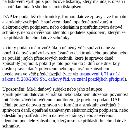
na tiskovém výstupu z počítačové tiskárny, který má údaje, obsah i
uspořádání údajů shodné s tímto tiskopisem.
DAP lze podat též elektronicky, formou datové zprávy - ve formátu
a struktuře zveřejněné správcem daně, opatřené uznávaným
elektronickým podpisem, nebo odesláním prostřednictvím datové
schránky, nebo s ověřenou identitou podatele způsobem, kterým se
lze přihlásit do jeho datové schránky.
Účinky podání má rovněž úkon učiněný vůči správci daně za
použití datové zprávy bez uznávaného elektronického podpisu nebo
za použití jiných přenosových technik, které je správce daně
způsobilý přijmout, pokud je toto podání do 5 dnů ode dne, kdy
došlo správci daně, potvrzeno nebo opakováno způsobem
uvedeným ve větě předcházející (více viz
ustanovení § 71 a násl.
zákona č. 280/2009 Sb., daňový řád, ve znění pozdějších předpisů
).
Upozornění
: Má-li daňový subjekt nebo jeho zástupce
zpřístupněnou datovou schránku nebo zákonem uloženou povinnost
mít účetní závěrku ověřenou auditorem, je povinen podání DAP
učinit pouze datovou zprávou ve formátu a struktuře zveřejněné
správcem daně, opatřené uznávaným elektronickým podpisem, nebo
odesláním prostřednictvím datové schránky, nebo s ověřenou
identitou podatele způsobem, kterým se lze přihlásit do jeho datové
schránky.