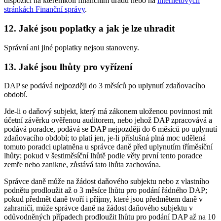
dispozici na kterémkoli finančním úřadu nebo na
internetových
stránkách Finanční správy
.
12. Jaké jsou poplatky a jak je lze uhradit
Správní ani jiné poplatky nejsou stanoveny.
13. Jaké jsou lhůty pro vyřízení
DAP se podává nejpozději do 3 měsíců po uplynutí zdaňovacího
období.
Jde-li o daňový subjekt, který má zákonem uloženou povinnost mít
účetní závěrku ověřenou auditorem, nebo jehož DAP zpracovává a
podává poradce, podává se DAP nejpozději do 6 měsíců po uplynutí
zdaňovacího období; to platí jen, je-li příslušná plná moc udělená
tomuto poradci uplatněna u správce daně před uplynutím tříměsíční
lhůty; pokud v šestiměsíční lhůtě podle věty první tento poradce
zemře nebo zanikne, zůstává tato lhůta zachována.
Správce daně může na žádost daňového subjektu nebo z vlastního
podnětu prodloužit až o 3 měsíce lhůtu pro podání řádného DAP;
pokud předmět daně tvoří i příjmy, které jsou předmětem daně v
zahraničí, může správce daně na žádost daňového subjektu v
odůvodněných případech prodloužit lhůtu pro podání DAP až na 10