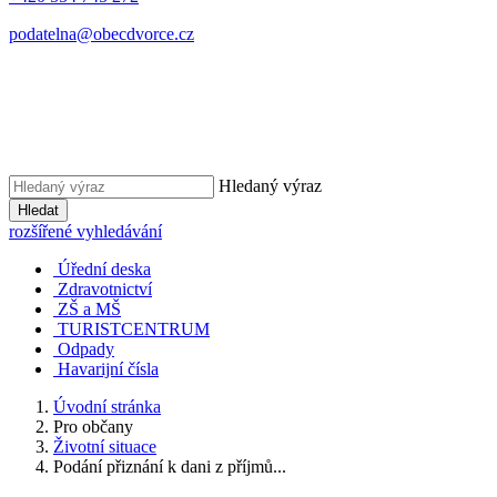
podatelna@obecdvorce.cz
Hledaný výraz
Hledat
rozšířené vyhledávání
Úřední deska
Zdravotnictví
ZŠ a MŠ
TURISTCENTRUM
Odpady
Havarijní čísla
Úvodní stránka
Pro občany
Životní situace
Podání přiznání k dani z příjmů...