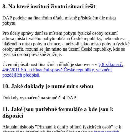
8. Na které instituci životní situaci řešit
DAP podejte na finančním úřadu místně příslušném dle místa
pobytu.
Pro účely správy daní se místem pobytu fyzické osoby rozumí
adresa místa trvalého pobytu občana České republiky, nebo adresa
hlášeného místa pobytu cizince, a nelze-li takto místo pobytu fyzické
osoby určit, rozumí se jím místo na území České republiky, kde se
fyzická osoba převážně zdržuje.
Územní působnost finančních úřadů je stanovena v
§ 8 zákona č.
456/2011 Sb., o Finanční správě České republiky, ve znění
pozdějších předpisů
.
10. Jaké doklady je nutné mít s sebou
Doklady vyznačené na straně č. 4 DAP.
11. Jaké jsou potřebné formuláře a kde jsou k
dispozici
Aktuální tiskopis "Přiznání k dani z příjmů fyzických osob" je k