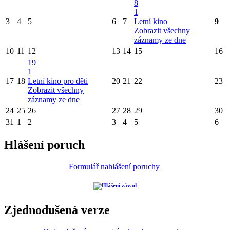
8
1
3
4
5
6
7
Letní kino
9
Zobrazit všechny
záznamy ze dne
10
11
12
13
14
15
16
19
1
17
18
Letní kino pro děti
20
21
22
23
Zobrazit všechny
záznamy ze dne
24
25
26
27
28
29
30
31
1
2
3
4
5
6
Hlášení poruch
Formulář nahlášení poruchy
Zjednodušená verze