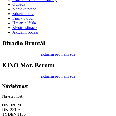
Odpady
Nabídka práce
Zdravotnictví
Firmy v obci
Havarijní čísla
Životní situace
Aktuální počasí
Divadlo Bruntál
aktuální program zde
KINO Mor. Beroun
aktuální program zde
Návštěvnost
Návštěvnost:
ONLINE:
0
DNES:
126
TÝDEN:
1130