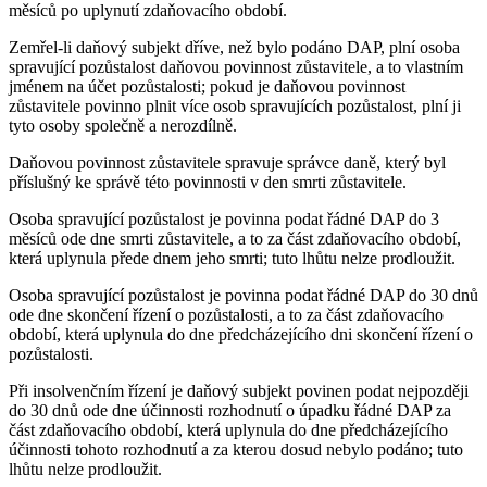
měsíců po uplynutí zdaňovacího období.
Zemřel-li daňový subjekt dříve, než bylo podáno DAP, plní osoba
spravující pozůstalost daňovou povinnost zůstavitele, a to vlastním
jménem na účet pozůstalosti; pokud je daňovou povinnost
zůstavitele povinno plnit více osob spravujících pozůstalost, plní ji
tyto osoby společně a nerozdílně.
Daňovou povinnost zůstavitele spravuje správce daně, který byl
příslušný ke správě této povinnosti v den smrti zůstavitele.
Osoba spravující pozůstalost je povinna podat řádné DAP do 3
měsíců ode dne smrti zůstavitele, a to za část zdaňovacího období,
která uplynula přede dnem jeho smrti; tuto lhůtu nelze prodloužit.
Osoba spravující pozůstalost je povinna podat řádné DAP do 30 dnů
ode dne skončení řízení o pozůstalosti, a to za část zdaňovacího
období, která uplynula do dne předcházejícího dni skončení řízení o
pozůstalosti.
Při insolvenčním řízení je daňový subjekt povinen podat nejpozději
do 30 dnů ode dne účinnosti rozhodnutí o úpadku řádné DAP za
část zdaňovacího období, která uplynula do dne předcházejícího
účinnosti tohoto rozhodnutí a za kterou dosud nebylo podáno; tuto
lhůtu nelze prodloužit.