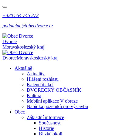
+420 554 745 272
podatelna@obecdvorce.cz
Dvorce
Moravskoslezský kraj
Dvorce
Moravskoslezský kraj
Aktuálně
Aktuality
Hlášení rozhlasu
Kalendář akcí
DVORECKÝ OBČASNÍK
Kultura
Mobilní aplikace V obraze
Nabídka pozemků pro výstavbu
Obec
Základní informace
Současnost
Historie
Blízké okolí