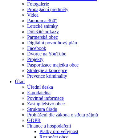
Fotogalerie
Propagační předměty
Videa
Panorama 360°
Letecké snímky
Důležité odkazy
Partnerská obec
Digitální povodňový plán
Facebook
Dvorce na YouTube
Projekty
Pasportizace majetku obce
Strategie a koncepce
Prevence kriminality
Úřad
Úřední deska
E-podatelna
Povinné informace
Zastupitelstvo obce
Struktura úřadu
Prohlášení dle zákona o střetu zájmů
GDPR
Finance a hospodaření
Platby pro veřejnost
Rozpočet obce