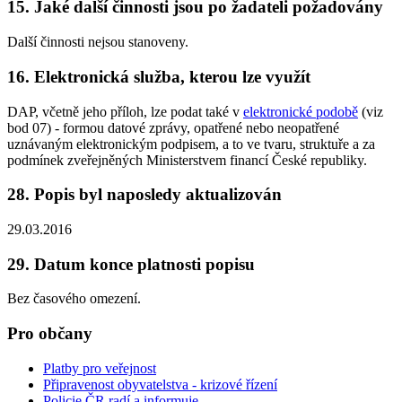
15. Jaké další činnosti jsou po žadateli požadovány
Další činnosti nejsou stanoveny.
16. Elektronická služba, kterou lze využít
DAP, včetně jeho příloh, lze podat také v
elektronické podobě
(viz
bod 07) - formou datové zprávy, opatřené nebo neopatřené
uznávaným elektronickým podpisem, a to ve tvaru, struktuře a za
podmínek zveřejněných Ministerstvem financí České republiky.
28. Popis byl naposledy aktualizován
29.03.2016
29. Datum konce platnosti popisu
Bez časového omezení.
Pro občany
Platby pro veřejnost
Připravenost obyvatelstva - krizové řízení
Policie ČR radí a informuje