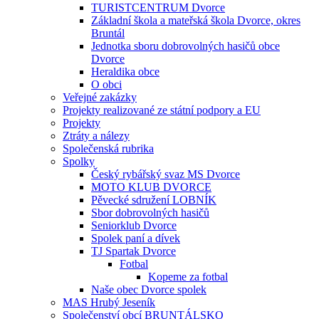
TURISTCENTRUM Dvorce
Základní škola a mateřská škola Dvorce, okres
Bruntál
Jednotka sboru dobrovolných hasičů obce
Dvorce
Heraldika obce
O obci
Veřejné zakázky
Projekty realizované ze státní podpory a EU
Projekty
Ztráty a nálezy
Společenská rubrika
Spolky
Český rybářský svaz MS Dvorce
MOTO KLUB DVORCE
Pěvecké sdružení LOBNÍK
Sbor dobrovolných hasičů
Seniorklub Dvorce
Spolek paní a dívek
TJ Spartak Dvorce
Fotbal
Kopeme za fotbal
Naše obec Dvorce spolek
MAS Hrubý Jeseník
Společenství obcí BRUNTÁLSKO