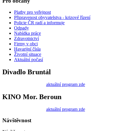
Pro občany
Platby pro veřejnost
Připravenost obyvatelstva - krizové řízení
Policie ČR radí a informuje
Odpady
Nabídka práce
Zdravotnictví
Firmy v obci
Havarijní čísla
Životní situace
Aktuální počasí
Divadlo Bruntál
aktuální program zde
KINO Mor. Beroun
aktuální program zde
Návštěvnost