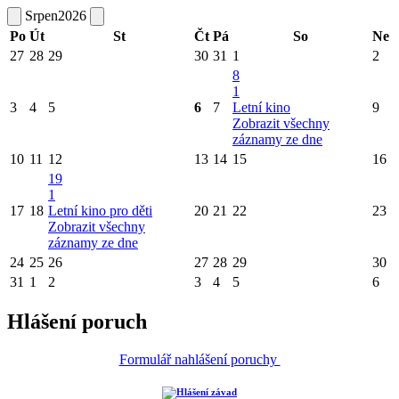
Srpen
2026
Po
Út
St
Čt
Pá
So
Ne
27
28
29
30
31
1
2
8
1
3
4
5
6
7
Letní kino
9
Zobrazit všechny
záznamy ze dne
10
11
12
13
14
15
16
19
1
17
18
Letní kino pro děti
20
21
22
23
Zobrazit všechny
záznamy ze dne
24
25
26
27
28
29
30
31
1
2
3
4
5
6
Hlášení poruch
Formulář nahlášení poruchy