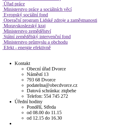
Úřad práce
Ministerstvo práce a sociálních věcí
Evropský sociální fond
Operační program Lidské zdroje a zaměstnanosti
Moravskoslezský kraj
Ministerstvo zemědělství
Státní zemědělský intervenční fond
Ministerstvo průmyslu a obchodu
Efekt - energie efektivně
Kontakt
Obecní úřad Dvorce
Náměstí 13
793 68 Dvorce
podatelna@obecdvorce.cz
Datová schránka: ztqbehe
Telefon: 554 745 272
Úřední hodiny
Pondělí, Středa
od 08.00 do 11.15
od 12.15 do 16.30