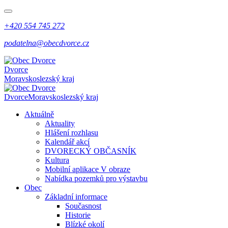
+420 554 745 272
podatelna@obecdvorce.cz
Dvorce
Moravskoslezský kraj
Dvorce
Moravskoslezský kraj
Aktuálně
Aktuality
Hlášení rozhlasu
Kalendář akcí
DVORECKÝ OBČASNÍK
Kultura
Mobilní aplikace V obraze
Nabídka pozemků pro výstavbu
Obec
Základní informace
Současnost
Historie
Blízké okolí