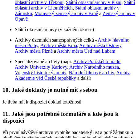
oblastní archiv v Třeboni
,
Státní oblastní archiv v Plzni
,
Státní
oblastní archiv v Litoměřicích
,
Státní oblastní archiv v
Zámrsku
,
Moravský zemský archiv v Brně
a
Zemský archiv v
Opavě
Státní okresní archivy (v každém okrese)
Archivy územních samosprávných celků -
Archiv hlavního
města Prahy
,
Archiv města Brna
,
Archiv města Ostravy
,
Archiv města Plzně
a
Archiv města Ústí nad Labem
Specializované archivy (např.
Archiv Pražského hradu
,
Archiv Univerzity Karlovy
,
Archiv Národního muzea
,
Vojenský historický archiv
,
Národní filmový archiv
,
Archiv
Akademie věd České republiky
a další)
10. Jaké doklady je nutné mít s sebou
Je třeba mít k dispozici doklad totožnosti.
11. Jaké jsou potřebné formuláře a kde jsou k
dispozici
Při první návštěvě archivu vyplníte badatelský list a poté žádanku o
předložení požadovaných archiválií ke studiu; obojí získáte přímo v