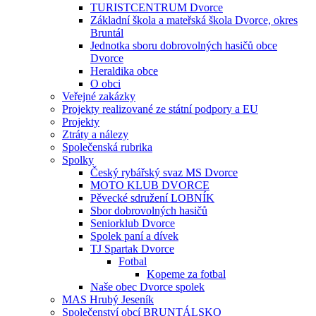
TURISTCENTRUM Dvorce
Základní škola a mateřská škola Dvorce, okres
Bruntál
Jednotka sboru dobrovolných hasičů obce
Dvorce
Heraldika obce
O obci
Veřejné zakázky
Projekty realizované ze státní podpory a EU
Projekty
Ztráty a nálezy
Společenská rubrika
Spolky
Český rybářský svaz MS Dvorce
MOTO KLUB DVORCE
Pěvecké sdružení LOBNÍK
Sbor dobrovolných hasičů
Seniorklub Dvorce
Spolek paní a dívek
TJ Spartak Dvorce
Fotbal
Kopeme za fotbal
Naše obec Dvorce spolek
MAS Hrubý Jeseník
Společenství obcí BRUNTÁLSKO