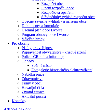
Rozpočet obce
Plnění rozpočtu obce
Rozpočtová opatření
Střednědobý výhled rozpočtu obce
Obecně závazné vyhlášky a nařízení obce
Dokumenty a formuláře
Územní plán obce Dvorce
Program obnovy obce Dvorce
Válečné hroby
Pro občany
Platby pro veřejnost
Připravenost obyvatelstva - krizové řízení
Policie ČR radí a informuje
Odpady
Sběrné místo
Fotogalerie historického elektrozařízení
Nabídka práce
Zdravotnictví
Firmy v obci
Havarijní čísla
Životní situace
Aktuální počasí
Kontakty
+420 554 745 272