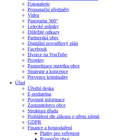
Fotogalerie
Propagační předměty
Videa
Panorama 360°
Letecké snímky
Důležité odkazy
Partnerská obec
Digitální povodňový plán
Facebook
Dvorce na YouTube
Projekty
Pasportizace majetku obce
Strategie a koncepce
Prevence kriminality
Úřad
Úřední deska
E-podatelna
Povinné informace
Zastupitelstvo obce
Struktura úřadu
Prohlášení dle zákona o střetu zájmů
GDPR
Finance a hospodaření
Platby pro veřejnost
Rozpočet obce