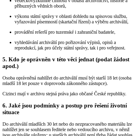
vědeckovýzkumné činnosti v oblasti archivnictví, historie a
příbuzných vědních oborů,
výkonu státní správy v oblasti dohledu na spisovou službu,
vyřazování písemností (skartační řízení) a výběru archiválií,
provádění rešerší pro tuzemské i zahraniční badatele,
vyhledávání archiválií pro pořizování výpisů, opisů a
reprodukcí, jak pro účely státní správy, tak i pro veřejnost.
5. Kdo je oprávněn v této věci jednat (podat žádost
apod.)
Osoba oprávněná nahlížet do archiválií musí být starší 18 let (osoba
mladší 18 let pouze v doprovodu zákonného zástupce).
Cizinci mají v archivu stejná práva jako občané České republiky.
6. Jaké jsou podmínky a postup pro řešení životní
situace
Do archiválií mladších 30 let nebo do nezpracovaného materiálu lze
nahlížet jen se souhlasem ředitele nebo vedoucího archivu, v němž
jsou archiválie uloženy; u starších archiválií není třeba žádat souhlas