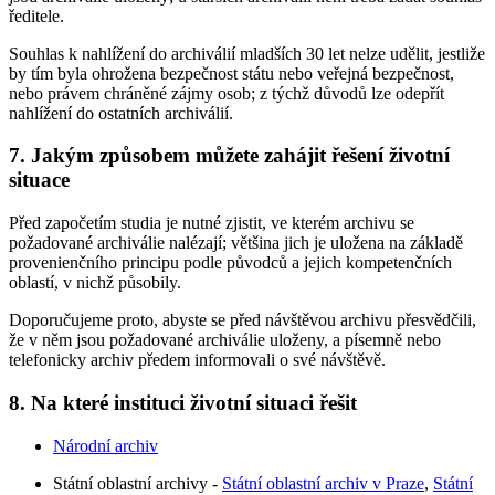
ředitele.
Souhlas k nahlížení do archiválií mladších 30 let nelze udělit, jestliže
by tím byla ohrožena bezpečnost státu nebo veřejná bezpečnost,
nebo právem chráněné zájmy osob; z týchž důvodů lze odepřít
nahlížení do ostatních archiválií.
7. Jakým způsobem můžete zahájit řešení životní
situace
Před započetím studia je nutné zjistit, ve kterém archivu se
požadované archiválie nalézají; většina jich je uložena na základě
provenienčního principu podle původců a jejich kompetenčních
oblastí, v nichž působily.
Doporučujeme proto, abyste se před návštěvou archivu přesvědčili,
že v něm jsou požadované archiválie uloženy, a písemně nebo
telefonicky archiv předem informovali o své návštěvě.
8. Na které instituci životní situaci řešit
Národní archiv
Státní oblastní archivy -
Státní oblastní archiv v Praze
,
Státní