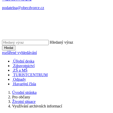
podatelna@obecdvorce.cz
Hledaný výraz
Hledat
rozšířené vyhledávání
Úřední deska
Zdravotnictví
ZŠ a MŠ
TURISTCENTRUM
Odpady
Havarijní čísla
Úvodní stránka
Pro občany
Životní situace
Využívání archivních informací