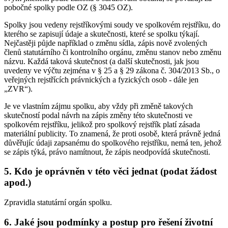
pobočné spolky podle OZ (§ 3045 OZ).
Spolky jsou vedeny rejstříkovými soudy ve spolkovém rejstříku, do
kterého se zapisují údaje a skutečnosti, které se spolku týkají.
Nejčastěji půjde například o změnu sídla, zápis nově zvolených
členů statutárního či kontrolního orgánu, změnu stanov nebo změnu
názvu. Každá taková skutečnost (a další skutečnosti, jak jsou
uvedeny ve výčtu zejména v § 25 a § 29 zákona č. 304/2013 Sb., o
veřejných rejstřících právnických a fyzických osob - dále jen
„ZVR“).
Je ve vlastním zájmu spolku, aby vždy při změně takových
skutečností podal návrh na zápis změny této skutečnosti ve
spolkovém rejstříku, jelikož pro spolkový rejstřík platí zásada
materiální publicity. To znamená, že proti osobě, která právně jedná
důvěřujíc údaji zapsanému do spolkového rejstříku, nemá ten, jehož
se zápis týká, právo namítnout, že zápis neodpovídá skutečnosti.
5. Kdo je oprávněn v této věci jednat (podat žádost
apod.)
Zpravidla statutární orgán spolku.
6. Jaké jsou podmínky a postup pro řešení životní