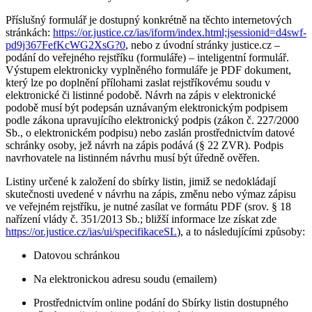
Příslušný formulář je dostupný konkrétně na těchto internetových
stránkách:
https://or.justice.cz/ias/iform/index.html;jsessionid=d4swf-
pd9j367FefKcWG2XsG?0
, nebo z úvodní stránky justice.cz –
podání do veřejného rejstříku (formuláře) – inteligentní formulář.
Výstupem elektronicky vyplněného formuláře je PDF dokument,
který lze po doplnění přílohami zaslat rejstříkovému soudu v
elektronické či listinné podobě. Návrh na zápis v elektronické
podobě musí být podepsán uznávaným elektronickým podpisem
podle zákona upravujícího elektronický podpis (zákon č. 227/2000
Sb., o elektronickém podpisu) nebo zaslán prostřednictvím datové
schránky osoby, jež návrh na zápis podává (§ 22 ZVR). Podpis
navrhovatele na listinném návrhu musí být úředně ověřen.
Listiny určené k založení do sbírky listin, jimiž se nedokládají
skutečnosti uvedené v návrhu na zápis, změnu nebo výmaz zápisu
ve veřejném rejstříku, je nutné zasílat ve formátu PDF (srov. § 18
nařízení vlády č. 351/2013 Sb.; bližší informace lze získat zde
https://or.justice.cz/ias/ui/specifikaceSL
), a to následujícími způsoby:
Datovou schránkou
Na elektronickou adresu soudu (emailem)
Prostřednictvím online podání do Sbírky listin dostupného