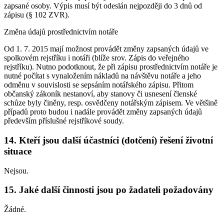
zapsané osoby. Výpis musí být odeslán nejpozději do 3 dnů od
zápisu (§ 102 ZVR).
Změna údajů prostřednictvím notáře
Od 1. 7. 2015 mají možnost provádět změny zapsaných údajů ve
spolkovém rejstříku i notáři (blíže srov. Zápis do veřejného
rejstříku). Nutno podotknout, že při zápisu prostřednictvím notáře je
nutné počítat s vynaložením nákladů na návštěvu notáře a jeho
odměnu v souvislosti se sepsáním notářského zápisu. Přitom
občanský zákoník nestanoví, aby stanovy či usnesení členské
schůze byly činěny, resp. osvědčeny notářským zápisem. Ve většině
případů proto budou i nadále provádět změny zapsaných údajů
především příslušné rejstříkové soudy.
14. Kteří jsou další účastníci (dotčení) řešení životní
situace
Nejsou.
15. Jaké další činnosti jsou po žadateli požadovány
Žádné.