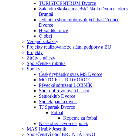
TURISTCENTRUM Dvorce
Základní škola a mateřská škola Dvorce, okres
Bruntál
Jednotka sboru dobrovolných hasičů obce
Dvorce
Heraldika obce
O obci
Veřejné zakázky
Projekty realizované ze státní podpory a EU
Projekty
Ztráty a nálezy
Společenská rubrika
Spolky
Český rybářský svaz MS Dvorce
MOTO KLUB DVORCE
Pěvecké sdružení LOBNÍK
Sbor dobrovolných hasičů
Seniorklub Dvorce
Spolek paní a dívek
TJ Spartak Dvorce
Fotbal
Kopeme za fotbal
Naše obec Dvorce spolek
MAS Hrubý Jeseník
Společenství obcí BRUNTÁLSKO