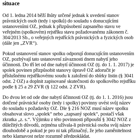
situace
Od 1. ledna 2014 běží lhůty určené jednak k uvedení stanov
právnických osob (tedy i spolků) do souladu s donucujícími
ustanoveními OZ, jednak k přizpůsobení zapsaného stavu ve
veřejném (spolkovém) rejstříku stavu požadovanému zákonem č.
304/2013 Sb., o veřejných rejstřících právnických a fyzických osob
(dále jen „ZVR“).
Pokud ustanovení stanov spolku odporují donucujícím ustanovením
OZ, pozbývají tato ustanovení závaznosti dnem nabytí jeho
účinnosti. Do tří let od dne nabytí účinnosti OZ (tj. do 1. 1. 2017) je
spolek povinen přizpůsobit stanovy úpravě OZ adoručit je
příslušnému rejstříkovému soudu k založení do sbírky listin (§ 3041
odst. 2 OZ) a doplnit zapisované skutečnosti do spolkového rejstříku
podle § 25 a 29 ZVR (§ 122 odst. 2 ZVR).
Do dvou let od ode dne nabytí účinnosti OZ (tj. do 1. 1. 2016) jsou
dotčené právnické osoby (tedy i spolky) povinny uvést svůj název
do souladu s požadavky OZ. Dle § 216 NOZ musí název spolku
obsahovat slovo „spolek“ nebo „zapsaný spolek“, postačí však
zkratka „z. s.“. Výjimku z této povinnosti připouští § 3042 NOZ z
důležitých důvodů, zejména užívala-li právnická osoba svůj název
dlouhodobě a pokud je pro ni tak příznačný, že jeho zaměnitelnost
nebo klamavost nelze rozumně předpokládat.