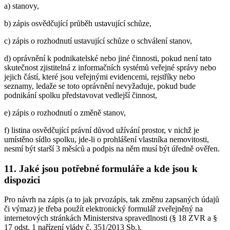
a) stanovy,
b) zápis osvědčující průběh ustavující schůze,
c) zápis o rozhodnutí ustavující schůze o schválení stanov,
d) oprávnění k podnikatelské nebo jiné činnosti, pokud není tato
skutečnost zjistitelná z informačních systémů veřejné správy nebo
jejich částí, které jsou veřejnými evidencemi, rejstříky nebo
seznamy, ledaže se toto oprávnění nevyžaduje, pokud bude
podnikání spolku představovat vedlejší činnost,
e) zápis o rozhodnutí o změně stanov,
f) listina osvědčující právní důvod užívání prostor, v nichž je
umístěno sídlo spolku, jde-li o prohlášení vlastníka nemovitosti,
nesmí být starší 3 měsíců a podpis na něm musí být úředně ověřen.
11. Jaké jsou potřebné formuláře a kde jsou k
dispozici
Pro návrh na zápis (a to jak prvozápis, tak změnu zapsaných údajů
či výmaz) je třeba použít elektronický formulář zveřejněný na
internetových stránkách Ministerstva spravedlnosti (§ 18 ZVR a §
17 odst. 1 nařízení vlády č. 351/2013 Sb.).