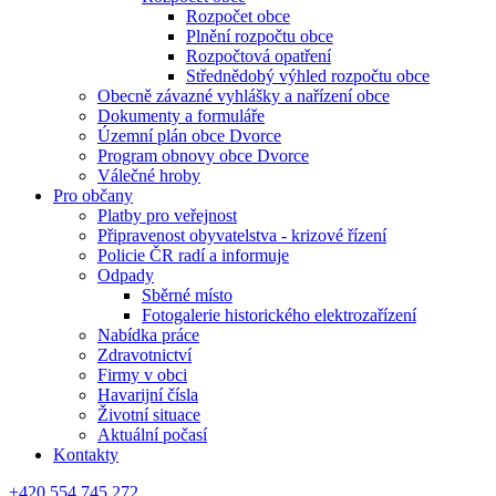
Rozpočet obce
Plnění rozpočtu obce
Rozpočtová opatření
Střednědobý výhled rozpočtu obce
Obecně závazné vyhlášky a nařízení obce
Dokumenty a formuláře
Územní plán obce Dvorce
Program obnovy obce Dvorce
Válečné hroby
Pro občany
Platby pro veřejnost
Připravenost obyvatelstva - krizové řízení
Policie ČR radí a informuje
Odpady
Sběrné místo
Fotogalerie historického elektrozařízení
Nabídka práce
Zdravotnictví
Firmy v obci
Havarijní čísla
Životní situace
Aktuální počasí
Kontakty
+420 554 745 272