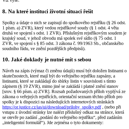
Viz výše.
8. Na které instituci životní situaci řešit
Spolky a údaje o nich se zapisují do spolkového rejstříku (§ 26 odst.
1 písm. a) ZVR), který vedou rejstříkové soudy (§ 1 odst. 4 věta
druhá ve spojení s odst. 1 ZVR). Příslušným rejstříkovým soudem je
krajský soud, v jehož obvodu má spolek své sídlo (§ 75 odst. 1
ZVR, ve spojení s § 85 odst. 3 zákona č. 99/1963 Sb., občanského
soudního řádu, ve znění pozdějších předpisů).
10. Jaké doklady je nutné mít s sebou
Návrh na zápis (výmaz či změnu údajů) musí být doložen listinami o
skutečnostech, které mají být do veřejného rejstříku zapsány, a
listinami, které se zakládají do sbírky listin v souvislosti s tímto
zápisem (§ 19 ZVR), mimo jiné se zakládá i platné znění stanov
[srov. § 66 písm. a) ZVR]. Rozsah požadovaných příloh vyplývá ze
zákona o veřejných rejstřících, orientační seznam těchto příloh pro
spolky je k dispozici na následujících internetových stránkách
https://or.justice.cz/ias/ui/download/prilohy_spolky.pdf
, (nebo při
vstupu z úvodní stránky lze nalézt příslušný odkaz na stránce, která
se otevře po zadání „podání do veřejného rejstříku“, před zadáním
„inteligentní formulář“). Jde zejména o tyto dokumenty: