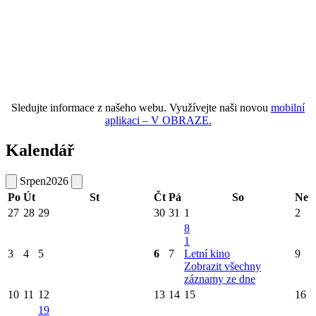
Sledujte informace z našeho webu. Využívejte naši novou
mobilní
aplikaci – V OBRAZE.
Kalendář
Srpen
2026
Po
Út
St
Čt
Pá
So
Ne
27
28
29
30
31
1
2
8
1
3
4
5
6
7
Letní kino
9
Zobrazit všechny
záznamy ze dne
10
11
12
13
14
15
16
19