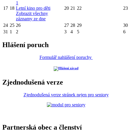
1
17
18
Letní kino pro děti
20
21
22
23
Zobrazit všechny
záznamy ze dne
24
25
26
27
28
29
30
31
1
2
3
4
5
6
Hlášení poruch
Formulář nahlášení poruchy
Zjednodušená verze
Zjednodušená verze stránek nejen pro seniory
Partnerská obec a členství