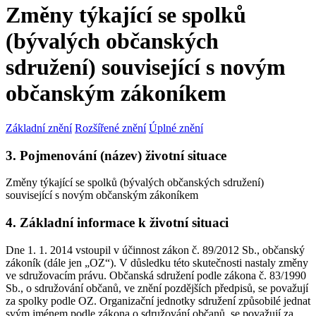
Změny týkající se spolků
(bývalých občanských
sdružení) související s novým
občanským zákoníkem
Základní znění
Rozšířené znění
Úplné znění
3. Pojmenování (název) životní situace
Změny týkající se spolků (bývalých občanských sdružení)
související s novým občanským zákoníkem
4. Základní informace k životní situaci
Dne 1. 1. 2014 vstoupil v účinnost zákon č. 89/2012 Sb., občanský
zákoník (dále jen „OZ“). V důsledku této skutečnosti nastaly změny
ve sdružovacím právu. Občanská sdružení podle zákona č. 83/1990
Sb., o sdružování občanů, ve znění pozdějších předpisů, se považují
za spolky podle OZ. Organizační jednotky sdružení způsobilé jednat
svým jménem podle zákona o sdružování občanů, se považují za