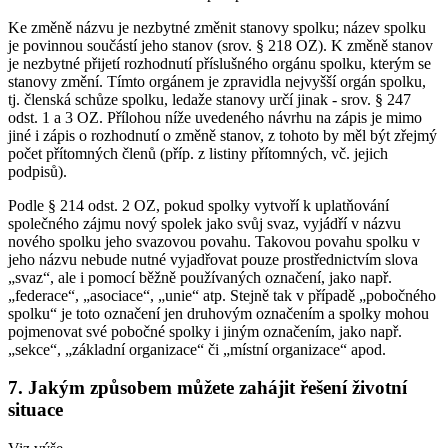
Ke změně názvu je nezbytné změnit stanovy spolku; název spolku
je povinnou součástí jeho stanov (srov. § 218 OZ). K změně stanov
je nezbytné přijetí rozhodnutí příslušného orgánu spolku, kterým se
stanovy změní. Tímto orgánem je zpravidla nejvyšší orgán spolku,
tj. členská schůze spolku, ledaže stanovy určí jinak - srov. § 247
odst. 1 a 3 OZ. Přílohou níže uvedeného návrhu na zápis je mimo
jiné i zápis o rozhodnutí o změně stanov, z tohoto by měl být zřejmý
počet přítomných členů (příp. z listiny přítomných, vč. jejich
podpisů).
Podle § 214 odst. 2 OZ, pokud spolky vytvoří k uplatňování
společného zájmu nový spolek jako svůj svaz, vyjádří v názvu
nového spolku jeho svazovou povahu. Takovou povahu spolku v
jeho názvu nebude nutné vyjadřovat pouze prostřednictvím slova
„svaz“, ale i pomocí běžně používaných označení, jako např.
„federace“, „asociace“, „unie“ atp. Stejně tak v případě „pobočného
spolku“ je toto označení jen druhovým označením a spolky mohou
pojmenovat své pobočné spolky i jiným označením, jako např.
„sekce“, „základní organizace“ či „místní organizace“ apod.
7. Jakým způsobem můžete zahájit řešení životní
situace