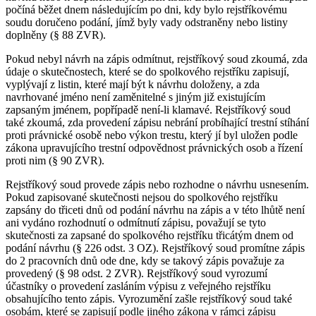
počíná běžet dnem následujícím po dni, kdy bylo rejstříkovému
soudu doručeno podání, jímž byly vady odstraněny nebo listiny
doplněny (§ 88 ZVR).
Pokud nebyl návrh na zápis odmítnut, rejstříkový soud zkoumá, zda
údaje o skutečnostech, které se do spolkového rejstříku zapisují,
vyplývají z listin, které mají být k návrhu doloženy, a zda
navrhované jméno není zaměnitelné s jiným již existujícím
zapsaným jménem, popřípadě není-li klamavé. Rejstříkový soud
také zkoumá, zda provedení zápisu nebrání probíhající trestní stíhání
proti právnické osobě nebo výkon trestu, který jí byl uložen podle
zákona upravujícího trestní odpovědnost právnických osob a řízení
proti nim (§ 90 ZVR).
Rejstříkový soud provede zápis nebo rozhodne o návrhu usnesením.
Pokud zapisované skutečnosti nejsou do spolkového rejstříku
zapsány do třiceti dnů od podání návrhu na zápis a v této lhůtě není
ani vydáno rozhodnutí o odmítnutí zápisu, považují se tyto
skutečnosti za zapsané do spolkového rejstříku třicátým dnem od
podání návrhu (§ 226 odst. 3 OZ). Rejstříkový soud promítne zápis
do 2 pracovních dnů ode dne, kdy se takový zápis považuje za
provedený (§ 98 odst. 2 ZVR). Rejstříkový soud vyrozumí
účastníky o provedení zasláním výpisu z veřejného rejstříku
obsahujícího tento zápis. Vyrozumění zašle rejstříkový soud také
osobám, které se zapisují podle jiného zákona v rámci zápisu