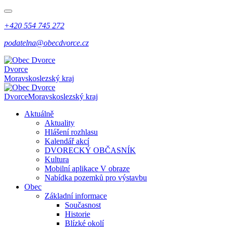
+420 554 745 272
podatelna@obecdvorce.cz
Dvorce
Moravskoslezský kraj
Dvorce
Moravskoslezský kraj
Aktuálně
Aktuality
Hlášení rozhlasu
Kalendář akcí
DVORECKÝ OBČASNÍK
Kultura
Mobilní aplikace V obraze
Nabídka pozemků pro výstavbu
Obec
Základní informace
Současnost
Historie
Blízké okolí