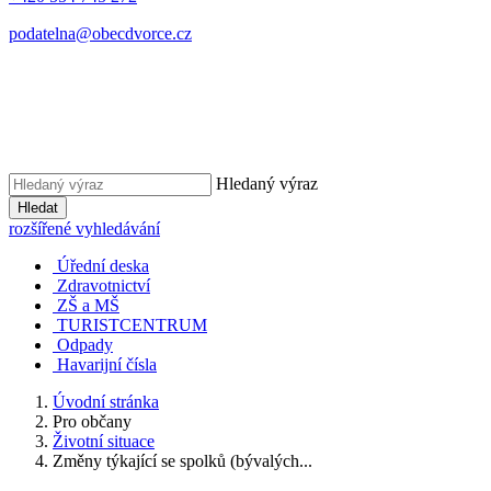
podatelna@obecdvorce.cz
Hledaný výraz
Hledat
rozšířené vyhledávání
Úřední deska
Zdravotnictví
ZŠ a MŠ
TURISTCENTRUM
Odpady
Havarijní čísla
Úvodní stránka
Pro občany
Životní situace
Změny týkající se spolků (bývalých...