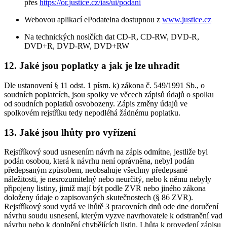
přes
https://or.justice.cz/ias/ui/podani
Webovou aplikací ePodatelna dostupnou z
www.justice.cz
Na technických nosičích dat CD-R, CD-RW, DVD-R,
DVD+R, DVD-RW, DVD+RW
12. Jaké jsou poplatky a jak je lze uhradit
Dle ustanovení § 11 odst. 1 písm. k) zákona č. 549/1991 Sb., o
soudních poplatcích, jsou spolky ve věcech zápisů údajů o spolku
od soudních poplatků osvobozeny. Zápis změny údajů ve
spolkovém rejstříku tedy nepodléhá žádnému poplatku.
13. Jaké jsou lhůty pro vyřízení
Rejstříkový soud usnesením návrh na zápis odmítne, jestliže byl
podán osobou, která k návrhu není oprávněna, nebyl podán
předepsaným způsobem, neobsahuje všechny předepsané
náležitosti, je nesrozumitelný nebo neurčitý, nebo k němu nebyly
připojeny listiny, jimiž mají být podle ZVR nebo jiného zákona
doloženy údaje o zapisovaných skutečnostech (§ 86 ZVR).
Rejstříkový soud vydá ve lhůtě 3 pracovních dnů ode dne doručení
návrhu soudu usnesení, kterým vyzve navrhovatele k odstranění vad
návrhu nebo k doplnění chybějících listin. Lhůta k provedení zápisu