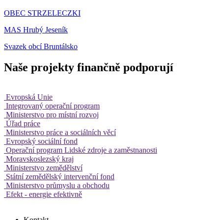
OBEC STRZELECZKI
MAS Hrubý Jeseník
Svazek obcí Bruntálsko
Naše projekty finančně podporují
Evropská Unie
Integrovaný operační program
Ministerstvo pro místní rozvoj
Úřad práce
Ministerstvo práce a sociálních věcí
Evropský sociální fond
Operační program Lidské zdroje a zaměstnanosti
Moravskoslezský kraj
Ministerstvo zemědělství
Státní zemědělský intervenční fond
Ministerstvo průmyslu a obchodu
Efekt - energie efektivně
Kontakt