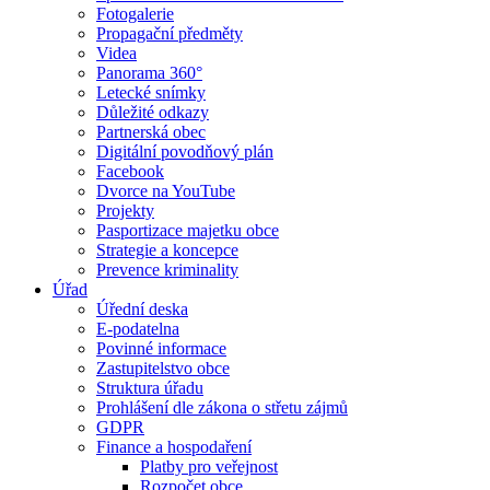
Fotogalerie
Propagační předměty
Videa
Panorama 360°
Letecké snímky
Důležité odkazy
Partnerská obec
Digitální povodňový plán
Facebook
Dvorce na YouTube
Projekty
Pasportizace majetku obce
Strategie a koncepce
Prevence kriminality
Úřad
Úřední deska
E-podatelna
Povinné informace
Zastupitelstvo obce
Struktura úřadu
Prohlášení dle zákona o střetu zájmů
GDPR
Finance a hospodaření
Platby pro veřejnost
Rozpočet obce