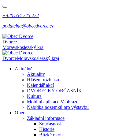
+420 554 745 272
podatelna@obecdvorce.cz
Dvorce
Moravskoslezský kraj
Dvorce
Moravskoslezský kraj
Aktuálně
Aktuality
Hlášení rozhlasu
Kalendář akcí
DVORECKÝ OBČASNÍK
Kultura
Mobilní aplikace V obraze
Nabídka pozemků pro výstavbu
Obec
Základní informace
Současnost
Historie
Blízké okolí