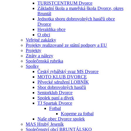
TURISTCENTRUM Dvorce
Základní škola a mateřská škola Dvorce, okres
Bruntál
Jednotka sboru dobrovolných hasičů obce
Dvorce
Heraldika obce
O obci
Veřejné zakázky
Projekty realizované ze státní podpory a EU
Projekty
Ztráty a nálezy
Společenská rubrika
Spolky
Český rybářský svaz MS Dvorce
MOTO KLUB DVORCE
Pěvecké sdružení LOBNÍK
Sbor dobrovolných hasičů
Seniorklub Dvorce
Spolek paní a dívek
TJ Spartak Dvorce
Fotbal
Kopeme za fotbal
Naše obec Dvorce spolek
MAS Hrubý Jeseník
Společenství obcí BRUNTÁLSKO