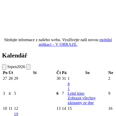
Sledujte informace z našeho webu. Využívejte naši novou
mobilní
aplikaci – V OBRAZE.
Kalendář
Srpen
2026
Po
Út
St
Čt
Pá
So
Ne
27
28
29
30
31
1
2
8
1
3
4
5
6
7
Letní kino
9
Zobrazit všechny
záznamy ze dne
10
11
12
13
14
15
16
19