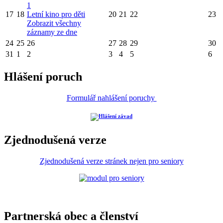
1
17
18
Letní kino pro děti
20
21
22
23
Zobrazit všechny
záznamy ze dne
24
25
26
27
28
29
30
31
1
2
3
4
5
6
Hlášení poruch
Formulář nahlášení poruchy
Zjednodušená verze
Zjednodušená verze stránek nejen pro seniory
Partnerská obec a členství