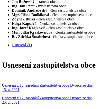
Jan Božovský
- starosta obce
Ing. Jan Peter
-
místostarosta obce
Dominik
Andreovský
- člen zastupitelstva obce
Mgr. Jiřina Bodláková
- členka zastupitelstva obce
Zbyněk Bureš
-
člen zastupitelstva obce
Helga Kapsová
- členka zastupitelstva obce
Ing. Jozef Krajkovič
-
člen zastupitelstva obce
Mgr. Jitka Krajkovičová
- členka zastupitelstva obce
Bc. Zdeňka Šmahelová
-
členka zastupitelstva obce
Usnesení ZO
Usnesení zastupitelstva obce
Usnesení z 13. zasedání Zastupitelstva obce Dvorce ze dne
15. 4. 2021
Usnesení z 12. zasedání Zastupitelstva obce Dvorce ze dne
25. 2. 2021