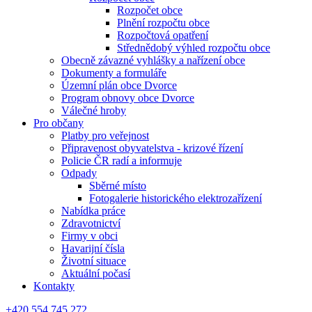
Rozpočet obce
Plnění rozpočtu obce
Rozpočtová opatření
Střednědobý výhled rozpočtu obce
Obecně závazné vyhlášky a nařízení obce
Dokumenty a formuláře
Územní plán obce Dvorce
Program obnovy obce Dvorce
Válečné hroby
Pro občany
Platby pro veřejnost
Připravenost obyvatelstva - krizové řízení
Policie ČR radí a informuje
Odpady
Sběrné místo
Fotogalerie historického elektrozařízení
Nabídka práce
Zdravotnictví
Firmy v obci
Havarijní čísla
Životní situace
Aktuální počasí
Kontakty
+420 554 745 272