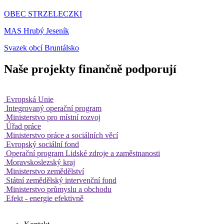
OBEC STRZELECZKI
MAS Hrubý Jeseník
Svazek obcí Bruntálsko
Naše projekty finančně podporují
Evropská Unie
Integrovaný operační program
Ministerstvo pro místní rozvoj
Úřad práce
Ministerstvo práce a sociálních věcí
Evropský sociální fond
Operační program Lidské zdroje a zaměstnanosti
Moravskoslezský kraj
Ministerstvo zemědělství
Státní zemědělský intervenční fond
Ministerstvo průmyslu a obchodu
Efekt - energie efektivně