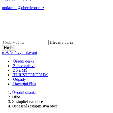
podatelna@obecdvorce.cz
Hledaný výraz
Hledat
rozšířené vyhledávání
Úřední deska
Zdravotnictví
ZŠ a MŠ
TURISTCENTRUM
Odpady
Havarijní čísla
Úvodní stránka
Úřad
Zastupitelstvo obce
Usnesení zastupitelstva obce