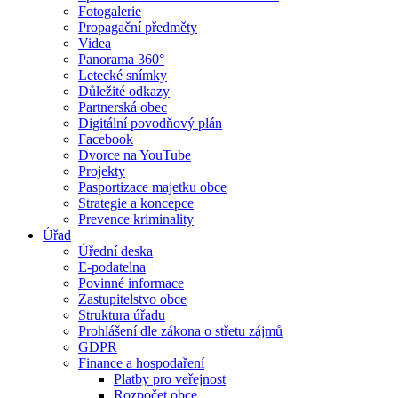
Fotogalerie
Propagační předměty
Videa
Panorama 360°
Letecké snímky
Důležité odkazy
Partnerská obec
Digitální povodňový plán
Facebook
Dvorce na YouTube
Projekty
Pasportizace majetku obce
Strategie a koncepce
Prevence kriminality
Úřad
Úřední deska
E-podatelna
Povinné informace
Zastupitelstvo obce
Struktura úřadu
Prohlášení dle zákona o střetu zájmů
GDPR
Finance a hospodaření
Platby pro veřejnost
Rozpočet obce