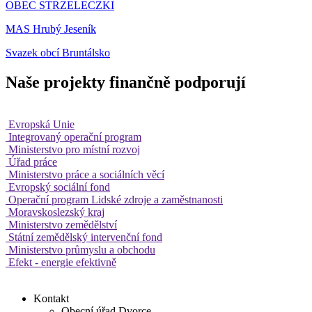
OBEC STRZELECZKI
MAS Hrubý Jeseník
Svazek obcí Bruntálsko
Naše projekty finančně podporují
Evropská Unie
Integrovaný operační program
Ministerstvo pro místní rozvoj
Úřad práce
Ministerstvo práce a sociálních věcí
Evropský sociální fond
Operační program Lidské zdroje a zaměstnanosti
Moravskoslezský kraj
Ministerstvo zemědělství
Státní zemědělský intervenční fond
Ministerstvo průmyslu a obchodu
Efekt - energie efektivně
Kontakt
Obecní úřad Dvorce