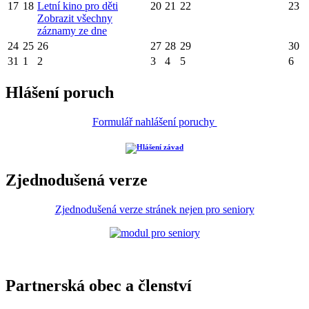
17
18
Letní kino pro děti
20
21
22
23
Zobrazit všechny
záznamy ze dne
24
25
26
27
28
29
30
31
1
2
3
4
5
6
Hlášení poruch
Formulář nahlášení poruchy
Zjednodušená verze
Zjednodušená verze stránek nejen pro seniory
Partnerská obec a členství