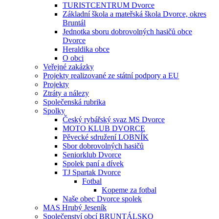
TURISTCENTRUM Dvorce
Základní škola a mateřská škola Dvorce, okres
Bruntál
Jednotka sboru dobrovolných hasičů obce
Dvorce
Heraldika obce
O obci
Veřejné zakázky
Projekty realizované ze státní podpory a EU
Projekty
Ztráty a nálezy
Společenská rubrika
Spolky
Český rybářský svaz MS Dvorce
MOTO KLUB DVORCE
Pěvecké sdružení LOBNÍK
Sbor dobrovolných hasičů
Seniorklub Dvorce
Spolek paní a dívek
TJ Spartak Dvorce
Fotbal
Kopeme za fotbal
Naše obec Dvorce spolek
MAS Hrubý Jeseník
Společenství obcí BRUNTÁLSKO