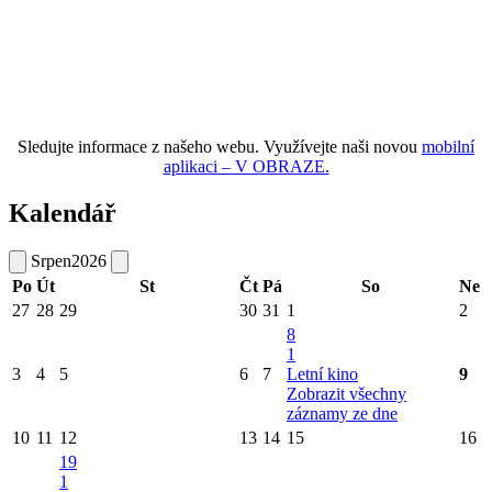
Sledujte informace z našeho webu. Využívejte naši novou
mobilní
aplikaci – V OBRAZE.
Kalendář
Srpen
2026
Po
Út
St
Čt
Pá
So
Ne
27
28
29
30
31
1
2
8
1
3
4
5
6
7
Letní kino
9
Zobrazit všechny
záznamy ze dne
10
11
12
13
14
15
16
19
1