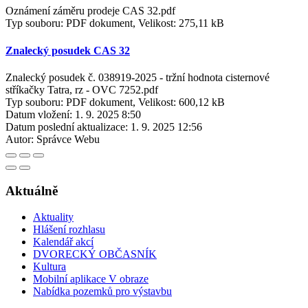
Oznámení záměru prodeje CAS 32.pdf
Typ souboru: PDF dokument, Velikost: 275,11 kB
Znalecký posudek CAS 32
Znalecký posudek č. 038919-2025 - tržní hodnota cisternové
stříkačky Tatra, rz - OVC 7252.pdf
Typ souboru: PDF dokument, Velikost: 600,12 kB
Datum vložení:
1. 9. 2025 8:50
Datum poslední aktualizace:
1. 9. 2025 12:56
Autor:
Správce Webu
Aktuálně
Aktuality
Hlášení rozhlasu
Kalendář akcí
DVORECKÝ OBČASNÍK
Kultura
Mobilní aplikace V obraze
Nabídka pozemků pro výstavbu