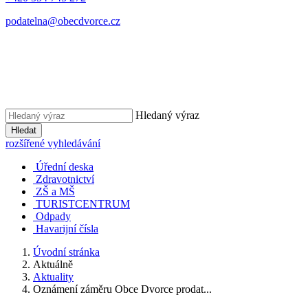
podatelna@obecdvorce.cz
Hledaný výraz
Hledat
rozšířené vyhledávání
Úřední deska
Zdravotnictví
ZŠ a MŠ
TURISTCENTRUM
Odpady
Havarijní čísla
Úvodní stránka
Aktuálně
Aktuality
Oznámení záměru Obce Dvorce prodat...