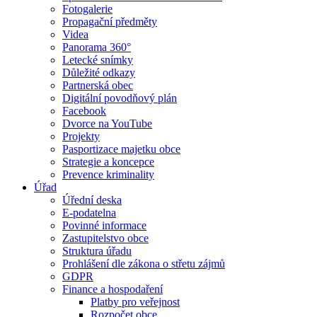
Fotogalerie
Propagační předměty
Videa
Panorama 360°
Letecké snímky
Důležité odkazy
Partnerská obec
Digitální povodňový plán
Facebook
Dvorce na YouTube
Projekty
Pasportizace majetku obce
Strategie a koncepce
Prevence kriminality
Úřad
Úřední deska
E-podatelna
Povinné informace
Zastupitelstvo obce
Struktura úřadu
Prohlášení dle zákona o střetu zájmů
GDPR
Finance a hospodaření
Platby pro veřejnost
Rozpočet obce