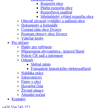
Rozpočet obce
Plnění rozpočtu obce
Rozpočtová opatření
Střednědobý výhled rozpočtu obce
Obecně závazné vyhlášky a nařízení obce
Dokumenty a formuláře
Územní plán obce Dvorce
Program obnovy obce Dvorce
Válečné hroby
Pro občany
Platby pro veřejnost
Připravenost obyvatelstva - krizové řízení
Policie ČR radí a informuje
Odpady
Sběrné místo
Fotogalerie historického elektrozařízení
Nabídka práce
Zdravotnictví
Firmy v obci
Havarijní čísla
Životní situace
Aktuální počasí
Kontakty
+420 554 745 272