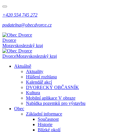
+420 554 745 272
podatelna@obecdvorce.cz
Dvorce
Moravskoslezský kraj
Dvorce
Moravskoslezský kraj
Aktuálně
Aktuality
Hlášení rozhlasu
Kalendář akcí
DVORECKÝ OBČASNÍK
Kultura
Mobilní aplikace V obraze
Nabídka pozemků pro výstavbu
Obec
Základní informace
Současnost
Historie
Blízké okolí