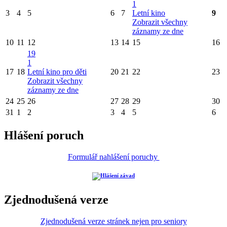
1
3
4
5
6
7
Letní kino
9
Zobrazit všechny
záznamy ze dne
10
11
12
13
14
15
16
19
1
17
18
Letní kino pro děti
20
21
22
23
Zobrazit všechny
záznamy ze dne
24
25
26
27
28
29
30
31
1
2
3
4
5
6
Hlášení poruch
Formulář nahlášení poruchy
Zjednodušená verze
Zjednodušená verze stránek nejen pro seniory