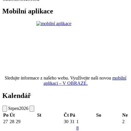
Mobilní aplikace
Sledujte informace z našeho webu. Využívejte naši novou
mobilní
aplikaci – V OBRAZE.
Kalendář
Srpen
2026
Po
Út
St
Čt
Pá
So
Ne
27
28
29
30
31
1
2
8