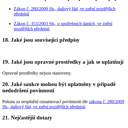
Zákon č. 280/2009 Sb., daňový řád, ve znění pozdějších
předpisů
Zákon č. 353/2003 Sb., o spotřebních daních, ve znění
pozdějších předpisů
18. Jaké jsou související předpisy
19. Jaké jsou opravné prostředky a jak se uplatňují
Opravné prostředky nejsou stanoveny.
20. Jaké sankce mohou být uplatněny v případě
nedodržení povinností
Pokuta za nesplnění oznamovací povinnosti dle
zákona č. 280/2009
Sb., daňový řád, ve znění pozdějších předpisů
.
21. Nejčastější dotazy