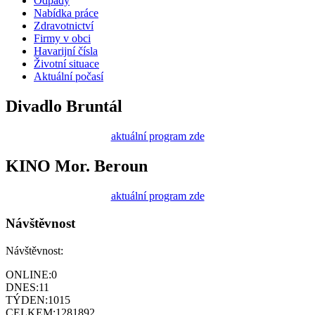
Odpady
Nabídka práce
Zdravotnictví
Firmy v obci
Havarijní čísla
Životní situace
Aktuální počasí
Divadlo Bruntál
aktuální program zde
KINO Mor. Beroun
aktuální program zde
Návštěvnost
Návštěvnost:
ONLINE:
0
DNES:
11
TÝDEN:
1015
CELKEM:
1281892