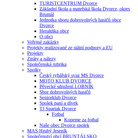
TURISTCENTRUM Dvorce
Základní škola a mateřská škola Dvorce, okres
Bruntál
Jednotka sboru dobrovolných hasičů obce
Dvorce
Heraldika obce
O obci
Veřejné zakázky
Projekty realizované ze státní podpory a EU
Projekty
Ztráty a nálezy
Společenská rubrika
Spolky
Český rybářský svaz MS Dvorce
MOTO KLUB DVORCE
Pěvecké sdružení LOBNÍK
Sbor dobrovolných hasičů
Seniorklub Dvorce
Spolek paní a dívek
TJ Spartak Dvorce
Fotbal
Kopeme za fotbal
Naše obec Dvorce spolek
MAS Hrubý Jeseník
Společenství obcí BRUNTÁLSKO