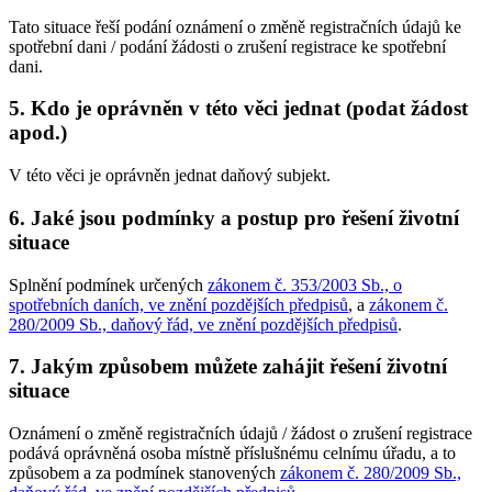
Tato situace řeší podání oznámení o změně registračních údajů ke
spotřební dani / podání žádosti o zrušení registrace ke spotřební
dani.
5. Kdo je oprávněn v této věci jednat (podat žádost
apod.)
V této věci je oprávněn jednat daňový subjekt.
6. Jaké jsou podmínky a postup pro řešení životní
situace
Splnění podmínek určených
zákonem č. 353/2003 Sb., o
spotřebních daních, ve znění pozdějších předpisů
, a
zákonem č.
280/2009 Sb., daňový řád, ve znění pozdějších předpisů
.
7. Jakým způsobem můžete zahájit řešení životní
situace
Oznámení o změně registračních údajů / žádost o zrušení registrace
podává oprávněná osoba místně příslušnému celnímu úřadu, a to
způsobem a za podmínek stanovených
zákonem č. 280/2009 Sb.,