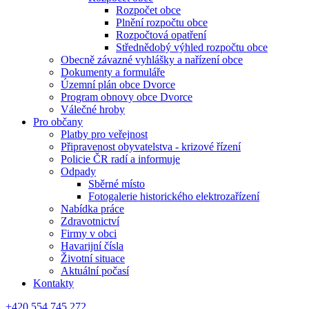
Rozpočet obce
Plnění rozpočtu obce
Rozpočtová opatření
Střednědobý výhled rozpočtu obce
Obecně závazné vyhlášky a nařízení obce
Dokumenty a formuláře
Územní plán obce Dvorce
Program obnovy obce Dvorce
Válečné hroby
Pro občany
Platby pro veřejnost
Připravenost obyvatelstva - krizové řízení
Policie ČR radí a informuje
Odpady
Sběrné místo
Fotogalerie historického elektrozařízení
Nabídka práce
Zdravotnictví
Firmy v obci
Havarijní čísla
Životní situace
Aktuální počasí
Kontakty
+420 554 745 272