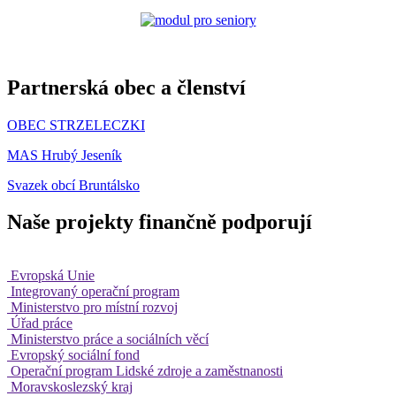
Partnerská obec a členství
OBEC STRZELECZKI
MAS Hrubý Jeseník
Svazek obcí Bruntálsko
Naše projekty finančně podporují
Evropská Unie
Integrovaný operační program
Ministerstvo pro místní rozvoj
Úřad práce
Ministerstvo práce a sociálních věcí
Evropský sociální fond
Operační program Lidské zdroje a zaměstnanosti
Moravskoslezský kraj