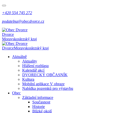
+420 554 745 272
podatelna@obecdvorce.cz
Dvorce
Moravskoslezský kraj
Dvorce
Moravskoslezský kraj
Aktuálně
Aktuality
Hlášení rozhlasu
Kalendář akcí
DVORECKÝ OBČASNÍK
Kultura
Mobilní aplikace V obraze
Nabídka pozemků pro výstavbu
Obec
Základní informace
Současnost
Historie
Blízké okolí