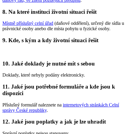
daňový řád, ve znění pozdějších předpisů
.
8. Na které instituci životní situaci řešit
Místně příslušný celní úřad
(daňové oddělení), určený dle sídla u
právnické osoby anebo dle místa pobytu u fyzické osoby.
9. Kde, s kým a kdy životní situaci řešit
10. Jaké doklady je nutné mít s sebou
Doklady, které nebyly podány elektronicky.
11. Jaké jsou potřebné formuláře a kde jsou k
dispozici
Příslušný formulář naleznete na
internetových stránkách Celní
správy České republiky
.
12. Jaké jsou poplatky a jak je lze uhradit
Správní poplatky nejsou stanoveny.