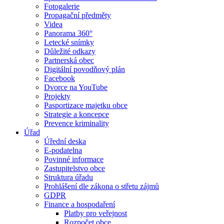
Fotogalerie
Propagační předměty
Videa
Panorama 360°
Letecké snímky
Důležité odkazy
Partnerská obec
Digitální povodňový plán
Facebook
Dvorce na YouTube
Projekty
Pasportizace majetku obce
Strategie a koncepce
Prevence kriminality
Úřad
Úřední deska
E-podatelna
Povinné informace
Zastupitelstvo obce
Struktura úřadu
Prohlášení dle zákona o střetu zájmů
GDPR
Finance a hospodaření
Platby pro veřejnost
Rozpočet obce