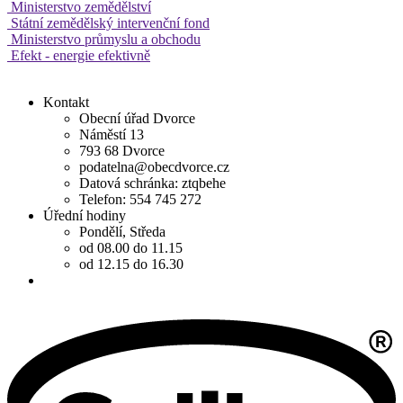
Ministerstvo zemědělství
Státní zemědělský intervenční fond
Ministerstvo průmyslu a obchodu
Efekt - energie efektivně
Kontakt
Obecní úřad Dvorce
Náměstí 13
793 68 Dvorce
podatelna@obecdvorce.cz
Datová schránka: ztqbehe
Telefon: 554 745 272
Úřední hodiny
Pondělí, Středa
od 08.00 do 11.15
od 12.15 do 16.30