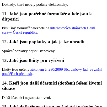
Doklady, které nebyly podány elektronicky.
11. Jaké jsou potřebné formuláře a kde jsou k
dispozici
Příslušný formulář naleznete na
internetových stránkách Celní
správy České republiky
.
12. Jaké jsou poplatky a jak je lze uhradit
Správní poplatky nejsou stanoveny.
13. Jaké jsou lhůty pro vyřízení
Lhůty jsou určeny
zákonem č. 280/2009 Sb., daňový řád, ve znění
pozdějších předpisů
.
14. Kteří jsou další účastníci (dotčení) řešení životní
situace
Další účastníci nejsou stanoveni.
15. Jaké další činnosti jsou po žadateli požadovány