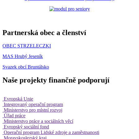
Partnerská obec a členství
OBEC STRZELECZKI
MAS Hrubý Jeseník
Svazek obcí Bruntálsko
Naše projekty finančně podporují
Evropská Unie
Integrovaný operační program
Ministerstvo pro místní rozvoj
Úřad práce
Ministerstvo práce a sociálních věcí
Evropský sociální fond
Operační program Lidské zdroje a zaměstnanosti
Moravskoslezský kraj