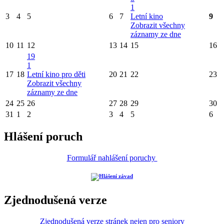
1
3
4
5
6
7
Letní kino
9
Zobrazit všechny
záznamy ze dne
10
11
12
13
14
15
16
19
1
17
18
Letní kino pro děti
20
21
22
23
Zobrazit všechny
záznamy ze dne
24
25
26
27
28
29
30
31
1
2
3
4
5
6
Hlášení poruch
Formulář nahlášení poruchy
Zjednodušená verze
Zjednodušená verze stránek nejen pro seniory