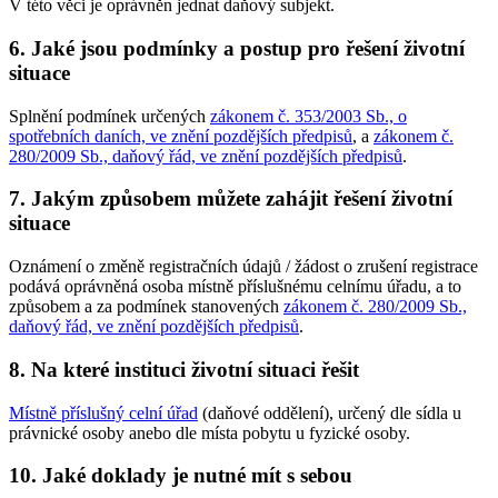
V této věci je oprávněn jednat daňový subjekt.
6. Jaké jsou podmínky a postup pro řešení životní
situace
Splnění podmínek určených
zákonem č. 353/2003 Sb., o
spotřebních daních, ve znění pozdějších předpisů
, a
zákonem č.
280/2009 Sb., daňový řád, ve znění pozdějších předpisů
.
7. Jakým způsobem můžete zahájit řešení životní
situace
Oznámení o změně registračních údajů / žádost o zrušení registrace
podává oprávněná osoba místně příslušnému celnímu úřadu, a to
způsobem a za podmínek stanovených
zákonem č. 280/2009 Sb.,
daňový řád, ve znění pozdějších předpisů
.
8. Na které instituci životní situaci řešit
Místně příslušný celní úřad
(daňové oddělení), určený dle sídla u
právnické osoby anebo dle místa pobytu u fyzické osoby.
10. Jaké doklady je nutné mít s sebou