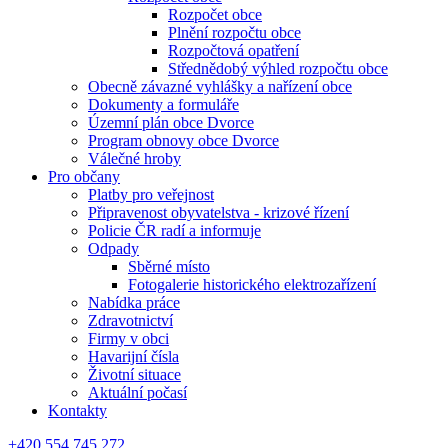
Rozpočet obce
Plnění rozpočtu obce
Rozpočtová opatření
Střednědobý výhled rozpočtu obce
Obecně závazné vyhlášky a nařízení obce
Dokumenty a formuláře
Územní plán obce Dvorce
Program obnovy obce Dvorce
Válečné hroby
Pro občany
Platby pro veřejnost
Připravenost obyvatelstva - krizové řízení
Policie ČR radí a informuje
Odpady
Sběrné místo
Fotogalerie historického elektrozařízení
Nabídka práce
Zdravotnictví
Firmy v obci
Havarijní čísla
Životní situace
Aktuální počasí
Kontakty
+420 554 745 272