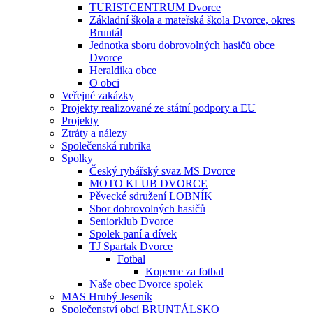
TURISTCENTRUM Dvorce
Základní škola a mateřská škola Dvorce, okres
Bruntál
Jednotka sboru dobrovolných hasičů obce
Dvorce
Heraldika obce
O obci
Veřejné zakázky
Projekty realizované ze státní podpory a EU
Projekty
Ztráty a nálezy
Společenská rubrika
Spolky
Český rybářský svaz MS Dvorce
MOTO KLUB DVORCE
Pěvecké sdružení LOBNÍK
Sbor dobrovolných hasičů
Seniorklub Dvorce
Spolek paní a dívek
TJ Spartak Dvorce
Fotbal
Kopeme za fotbal
Naše obec Dvorce spolek
MAS Hrubý Jeseník
Společenství obcí BRUNTÁLSKO