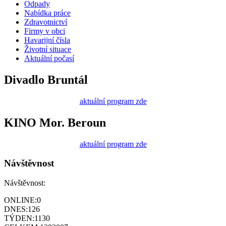
Odpady
Nabídka práce
Zdravotnictví
Firmy v obci
Havarijní čísla
Životní situace
Aktuální počasí
Divadlo Bruntál
aktuální program zde
KINO Mor. Beroun
aktuální program zde
Návštěvnost
Návštěvnost:
ONLINE:
0
DNES:
126
TÝDEN:
1130