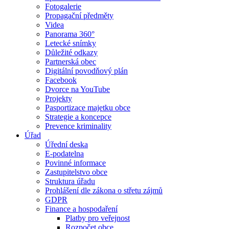
Fotogalerie
Propagační předměty
Videa
Panorama 360°
Letecké snímky
Důležité odkazy
Partnerská obec
Digitální povodňový plán
Facebook
Dvorce na YouTube
Projekty
Pasportizace majetku obce
Strategie a koncepce
Prevence kriminality
Úřad
Úřední deska
E-podatelna
Povinné informace
Zastupitelstvo obce
Struktura úřadu
Prohlášení dle zákona o střetu zájmů
GDPR
Finance a hospodaření
Platby pro veřejnost
Rozpočet obce