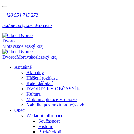
+420 554 745 272
podatelna@obecdvorce.cz
Dvorce
Moravskoslezský kraj
Dvorce
Moravskoslezský kraj
Aktuálně
Aktuality
Hlášení rozhlasu
Kalendář akcí
DVORECKÝ OBČASNÍK
Kultura
Mobilní aplikace V obraze
Nabídka pozemků pro výstavbu
Obec
Základní informace
Současnost
Historie
Blízké okolí