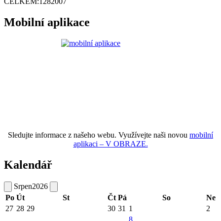
CELKEM:
1282007
Mobilní aplikace
Sledujte informace z našeho webu. Využívejte naši novou
mobilní
aplikaci – V OBRAZE.
Kalendář
Srpen
2026
Po
Út
St
Čt
Pá
So
Ne
27
28
29
30
31
1
2
8